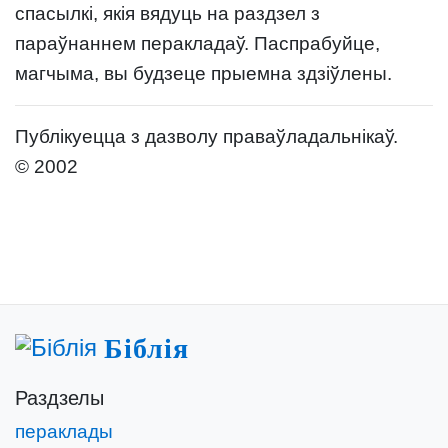
спасылкі, якія вядуць на раздзел з
параўнаннем перакладаў. Паспрабуйце,
магчыма, вы будзеце прыемна здзіўлены.
Публікуецца з дазволу праваўладальнікаў.
© 2002
Біблія
Раздзелы
пераклады