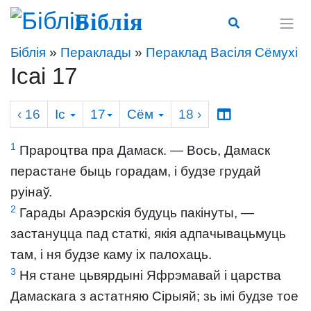
Біблія
Біблія
»
Пераклады
»
Пераклад Васіля Сёмухі
Ісаі 17
‹ 16
Іс
17
Сём
18
›
1
Прароцтва пра Дамаск. — Вось, Дамаск
перастане быць горадам, і будзе грудай
руінаў.
2
Гарады Араэрскія будуць пакінуты, —
застануцца пад статкі, якія адпачывацьмуць
там, і ня будзе каму іх палохаць.
3
Ня стане цьвярдыні Яфрэмавай і царства
Дамаскага з астатняю Сірыяй; зь імі будзе тое