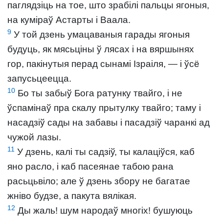
паглядзіць на тое, што зрабілі пальцы ягоныя,
на куміраў Астарты і Ваала.
9
У той дзень умацаваныя гарады ягоныя
будуць, як мясьціны ў лясах і на вяршынях
гор, пакінутыя перад сынамі Ізраіля, — і ўсё
запусьцеецца.
10
Бо ты забыў Бога ратунку твайго, і не
ўспамінаў пра скалу прытулку твайго; таму і
насадзіў сады на забавы і пасадзіў чаранкі ад
чужой лазы.
11
У дзень, калі ты садзіў, ты калаціўся, каб
яно расло, і каб пасеянае табою рана
расьцьвіло; але ў дзень збору не багатае
жніво будзе, а пакута вялікая.
12
Ды жаль! шум народаў многіх! бушуюць