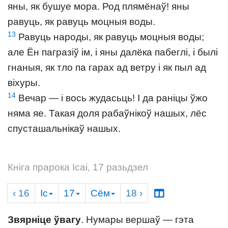
яны, як бушуе мора. Род плямёнаў! яны
равуць, як равуць моцныя воды.
13
Равуць народы, як равуць моцныя воды;
але Ён пагразіў ім, і яны далёка пабеглі, і былі
гнаныя, як тло па гарах ад ветру і як пыл ад
віхуры.
14
Вечар — і вось жудасьць! І да раніцы ўжо
няма яе. Такая доля рабаўнікоў нашых, лёс
спусташальнікаў нашых.
Кніга прарока Ісаі, 17 разьдзел
‹ 16
Іс
17
Сём
18
›
Звярніце ўвагу
. Нумары вершаў — гэта