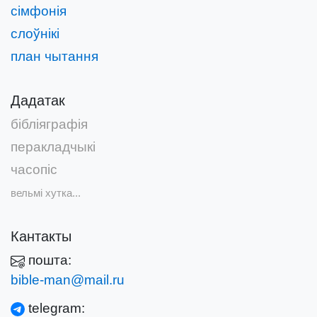
сімфонія
слоўнікі
план чытання
Дадатак
бібліяграфія
перакладчыкі
часопіс
вельмі хутка...
Кантакты
пошта:
bible-man@mail.ru
telegram: