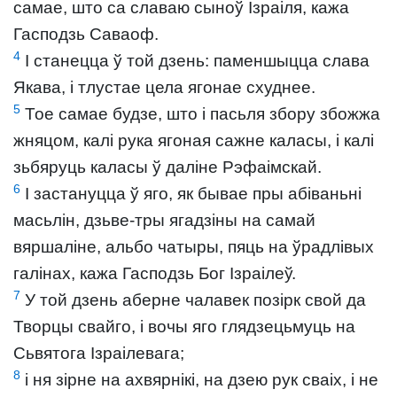
самае, што са славаю сыноў Ізраіля, кажа
Гасподзь Саваоф.
4
І станецца ў той дзень: паменшыцца слава
Якава, і тлустае цела ягонае схуднее.
5
Тое самае будзе, што і пасьля збору збожжа
жняцом, калі рука ягоная сажне каласы, і калі
зьбяруць каласы ў даліне Рэфаімскай.
6
І застануцца ў яго, як бывае пры абіваньні
масьлін, дзьве-тры ягадзіны на самай
вяршаліне, альбо чатыры, пяць на ўрадлівых
галінах, кажа Гасподзь Бог Ізраілеў.
7
У той дзень аберне чалавек позірк свой да
Творцы свайго, і вочы яго глядзецьмуць на
Сьвятога Ізраілевага;
8
і ня зірне на ахвярнікі, на дзею рук сваіх, і не