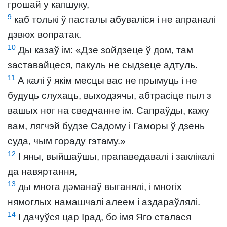
грошай у капшуку,
9
каб толькі ў пасталы абуваліся і не апраналі
дзвюх вопратак.
10
Ды казаў ім: «Дзе зойдзеце ў дом, там
заставайцеся, пакуль не сыдзеце адтуль.
11
А калі ў якім месцы вас не прымуць і не
будуць слухаць, выходзячы, абтрасіце пыл з
вашых ног на сведчанне ім. Сапраўды, кажу
вам, лягчэй будзе Садому і Гаморы ў дзень
суда, чым гораду гэтаму.»
12
І яны, выйшаўшы, прапаведавалі і заклікалі
да навяртання,
13
ды многа дэманаў выганялі, і многіх
нямоглых намашчалі алеем і аздараўлялі.
14
І дачуўся цар Ірад, бо імя Яго сталася