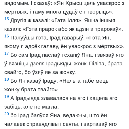
вядомым. І сказаў: «Ян Хрысціцель уваскрос з
мёртвых, і таму многа цудаў ён творыць».
15
Другія ж казалі: «Гэта Ілля». Яшчэ іншыя
казалі: «Гэта прарок або як адзін з прарокаў».
16
Пачуўшы гэта, Ірад гаварыў: «Гэта Ян,
якому я адсёк галаву, ён уваскрос з мёртвых».
17
Бо сам Ірад паслаў і схапіў Яна, і звязаў яго
ў вязніцы дзеля Ірадыяды, жонкі Піліпа, брата
свайго, бо ўзяў яе за жонку.
18
Бо Ян казаў Іраду: «Нельга табе мець
жонку брата твайго».
19
А Ірадыяда злавалася на яго і хацела яго
забіць, але не магла,
20
бо Ірад баяўся Яна, ведаючы, што ён
чалавек справядлівы і святы, і вартаваў яго