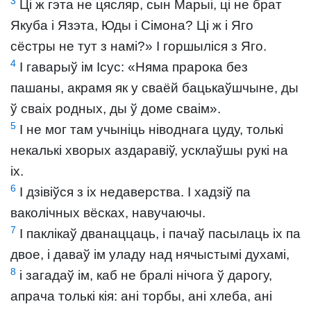
3
Ці ж гэта не цясляр, сын Марыі, ці не брат
Якуба і Язэта, Юды і Сімона? Ці ж і Яго
сёстры не тут з намі?» І горшыліся з Яго.
4
І гаварыў ім Ісус: «Няма прарока без
пашаны, акрамя як у сваёй бацькаўшчыне, ды
ў сваіх родных, ды ў доме сваім».
5
І не мог там учыніць ніводнага цуду, толькі
некалькі хворых аздаравіў, усклаўшы рукі на
іх.
6
І дзівіўся з іх недаверства. І хадзіў па
ваколічных вёсках, навучаючы.
7
І паклікаў дванаццаць, і пачаў пасылаць іх па
двое, і даваў ім уладу над нячыстымі духамі,
8
і загадаў ім, каб не бралі нічога ў дарогу,
апрача толькі кія: ані торбы, ані хлеба, ані