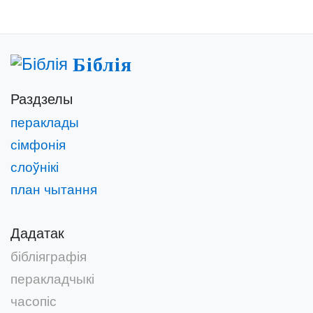
Біблія
Раздзелы
пераклады
сімфонія
слоўнікі
план чытання
Дадатак
бібліяграфія
перакладчыкі
часопіс