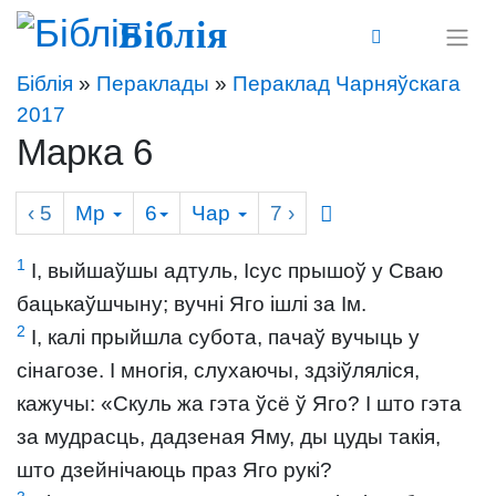
Біблія
Біблія
»
Пераклады
»
Пераклад Чарняўскага
2017
Марка 6
‹ 5
Мр
6
Чар
7
›
1
І, выйшаўшы адтуль, Ісус прышоў у Сваю
бацькаўшчыну; вучні Яго ішлі за Ім.
2
І, калі прыйшла субота, пачаў вучыць у
сінагозе. І многія, слухаючы, здзіўляліся,
кажучы: «Скуль жа гэта ўсё ў Яго? І што гэта
за мудрасць, дадзеная Яму, ды цуды такія,
што дзейнічаюць праз Яго рукі?