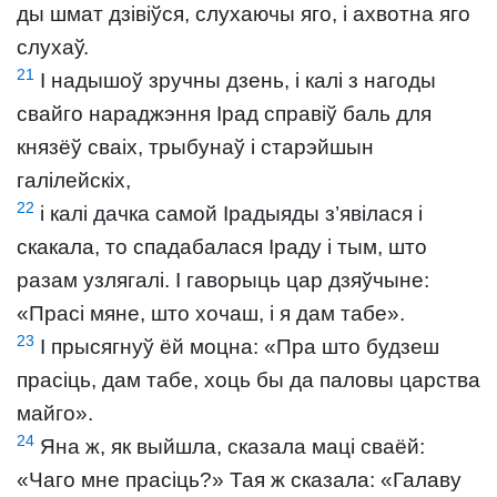
ды шмат дзівіўся, слухаючы яго, і ахвотна яго
слухаў.
21
І надышоў зручны дзень, і калі з нагоды
свайго нараджэння Ірад справіў баль для
князёў сваіх, трыбунаў і старэйшын
галілейскіх,
22
і калі дачка самой Ірадыяды з’явілася і
скакала, то спадабалася Іраду і тым, што
разам узлягалі. І гаворыць цар дзяўчыне:
«Прасі мяне, што хочаш, і я дам табе».
23
І прысягнуў ёй моцна: «Пра што будзеш
прасіць, дам табе, хоць бы да паловы царства
майго».
24
Яна ж, як выйшла, сказала маці сваёй:
«Чаго мне прасіць?» Тая ж сказала: «Галаву