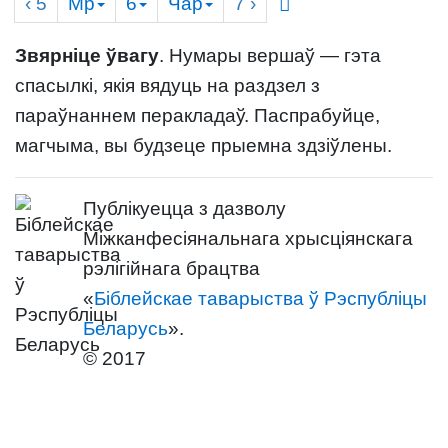
‹ 5
Мр
6
Чар
7
›
Звярніце ўвагу
. Нумары вершаў — гэта
спасылкі, якія вядуць на раздзел з
параўнаннем перакладаў. Паспрабуйце,
магчыма, вы будзеце прыемна здзіўлены.
Публікуецца з дазволу
Міжканфесіянальнага хрысціянскага
рэлігійнага брацтва
«
Біблейскае таварыства ў Рэспубліцы
Беларусь
».
© 2017