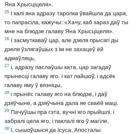
Яна Хрысціцеля».
25
І калі яна адразу таропка ўвайшла да цара,
то папрасіла, кажучы: «Хачу, каб зараз даў ты
мне на блюдзе галаву Яна Хрысціцеля».
26
І засмуткаваў цар, але дзеля прысягі ды
дзеля ўзлягаўшых з ім не захацеў ёй
адмаўляць,
27
і, адразу паслаўшы ката, цар загадаў
прынесці галаву яго. І кат пайшоў, і адсёк
галаву яму ў вязніцы,
28
і прынёс галаву яго на блюдзе, і даў
дзяўчыне, а дзяўчына дала яе сваёй маці.
29
Пачуўшы пра гэта, вучні яго прыйшлі, і
забралі цела яго, і паклалі яго ў магіле.
30
І, сышоўшыся да Ісуса, Апосталы