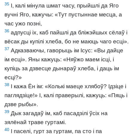
35
І, калі мінула шмат часу, прыйшлі да Яго
вучні Яго, кажучы: «Тут пустыннае месца, а
час ужо позні,
36
адпусці іх, каб пайшлі да бліжэйшых сёлаў і
вёсак ды купілі хлеба, бо не маюць чаго есці».
37
Адказваючы, гаворыць ім Ісус: «Вы дайце
ім есці». Яны кажуць: «Няўжо маем ісці, і
купіць за дзвесце дынараў хлеба, і даць ім
есці?»
38
І кажа Ён ім: «Колькі маеце хлябоў? Ідзіце і
паглядзіце!» І, калі праверылі, кажуць: «Пяць і
дзве рыбы».
39
Дык загадаў ім, каб пасадзілі ўсіх на
зялёнай траве гуртамі.
40
І паселі, гурт за гуртам, па сто і па