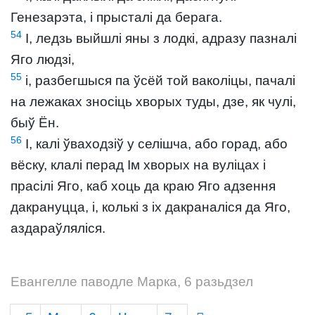
Генезарэта, і прысталі да берага.
54
І, ледзь выйшлі яны з лодкі, адразу пазналі
Яго людзі,
55
і, разбегшыся па ўсёй той ваколіцы, пачалі
на лежаках зносіць хворых туды, дзе, як чулі,
быў Ён.
56
І, калі ўваходзіў у селішча, або горад, або
вёску, клалі перад Ім хворых на вуліцах і
прасілі Яго, каб хоць да краю Яго адзення
дакрануцца, і, колькі з іх дакраналіся да Яго,
аздараўляліся.
Евангелле паводле Марка, 6 разьдзел