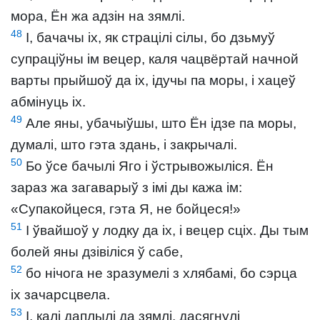
мора, Ён жа адзін на зямлі.
48
І, бачачы іх, як страцілі сілы, бо дзьмуў
супраціўны ім вецер, каля чацвёртай начной
варты прыйшоў да іх, ідучы па моры, і хацеў
абмінуць іх.
49
Але яны, убачыўшы, што Ён ідзе па моры,
думалі, што гэта здань, і закрычалі.
50
Бо ўсе бачылі Яго і ўстрывожыліся. Ён
зараз жа загаварыў з імі ды кажа ім:
«Супакойцеся, гэта Я, не бойцеся!»
51
І ўвайшоў у лодку да іх, і вецер сціх. Ды тым
болей яны дзівіліся ў сабе,
52
бо нічога не зразумелі з хлябамі, бо сэрца
іх зачарсцвела.
53
І, калі даплылі да зямлі, дасягнулі