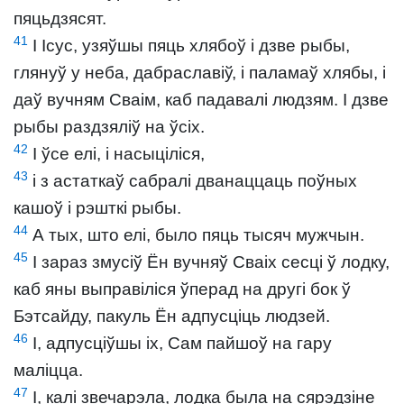
пяцьдзясят.
41
І Ісус, узяўшы пяць хлябоў і дзве рыбы,
глянуў у неба, дабраславіў, і паламаў хлябы, і
даў вучням Сваім, каб падавалі людзям. І дзве
рыбы раздзяліў на ўсіх.
42
І ўсе елі, і насыціліся,
43
і з астаткаў сабралі дванаццаць поўных
кашоў і рэшткі рыбы.
44
А тых, што елі, было пяць тысяч мужчын.
45
І зараз змусіў Ён вучняў Сваіх сесці ў лодку,
каб яны выправіліся ўперад на другі бок ў
Бэтсайду, пакуль Ён адпусціць людзей.
46
І, адпусціўшы іх, Сам пайшоў на гару
маліцца.
47
І, калі звечарэла, лодка была на сярэдзіне