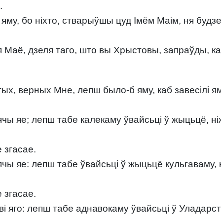
.
яму, бо ніхто, стварыўшы цуд Імём Маім, ня будз
я Маё, дзеля таго, што вы Хрыстовы, запраўды, к
тых, верных Мне, лепш было-б яму, каб завесілі я
сячы яе; лепш табе калекаму ўвайсьці ў жыцьцё, ні
е згасае.
сячы яе: лепш табе ўвайсьці ў жыцьцё кульгаваму,
е згасае.
ырві яго: лепш табе аднавокаму ўвайсьці ў Уладар