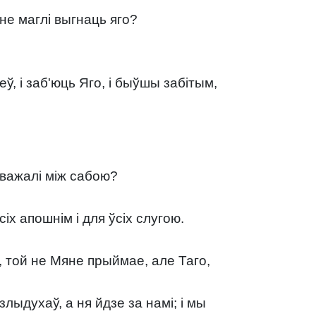
не маглі выгнаць яго?
, і заб'юць Яго, і быўшы забітым,
зважалі між сабою?
іх апошнім і для ўсіх слугою.
, той не Мяне прыймае, але Таго,
лыдухаў, а ня йдзе за намі; і мы