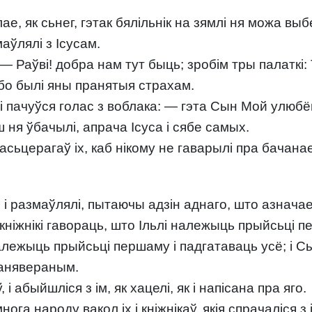
ае, як сьнег, гэтак бялільнік на зямлі ня можа выб
маўлялі з Ісусам.
— Раўві! добра нам тут быць; зробім тры палаткі: 
 бо былі яны пранятыя страхам.
; і пачуўся голас з воблака: — гэта Сын Мой улюб
 ня ўбачылі, апрача Ісуса і сябе самых.
расьцерагаў іх, каб нікому не гаварылі пра бачан
, і размаўлялі, пытаючы адзін аднаго, што азнача
 кніжнікі гавораць, што Ільлі належыць прыйсьці п
належыць прыйсьці першаму і падгатаваць усё; і С
панявераным.
і абыйшліся з ім, як хацелі, як і напісана пра яго.
а народу вакол іх і кніжнікаў, якія спрачаліся з і