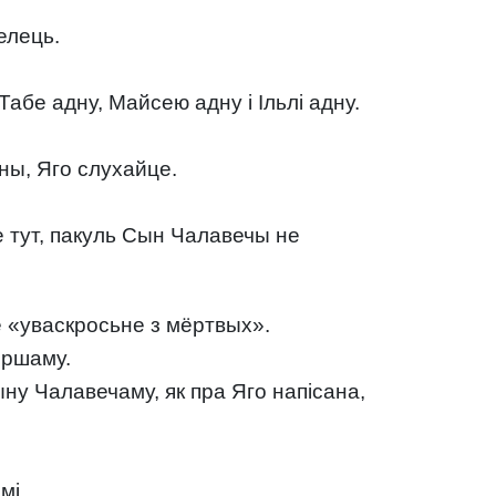
елець.
Табе адну, Майсею адну і Ільлі адну.
ёны, Яго слухайце.
ае тут, пакуль Сын Чалавечы не
е «уваскросьне з мёртвых».
ершаму.
ыну Чалавечаму, як пра Яго напісана,
мі.