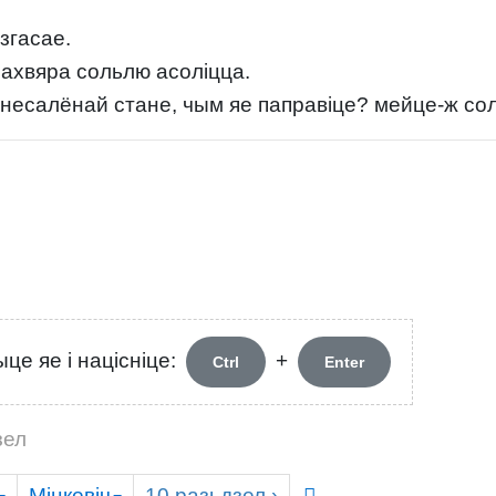
 згасае.
 ахвяра сольлю асоліцца.
несалёнай стане, чым яе паправіце? мейце-ж соль
це яе і націсніце:
+
Ctrl
Enter
зел
Міцкевіч
10
разьдзел
›