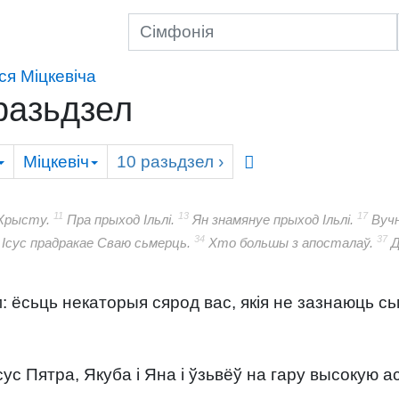
ся Міцкевіча
разьдзел
Міцкевіч
10
разьдзел
›
11
13
17
Хрысту.
Пра прыход Ільлі.
Ян знамянуе прыход Ільлі.
Вучн
34
37
Ісус прадракае Сваю сьмерць.
Хто большы з апосталаў.
Д
м: ёсьць некаторыя сярод вас, якія не зазнаюць с
ус Пятра, Якуба і Яна і ўзьвёў на гару высокую а