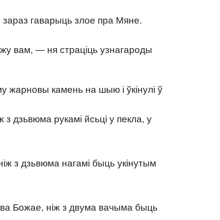
е зараз гаварыць злое пра Мяне.
ажу вам, — ня страціць узнагароды
му жарновы камень на шыю і ўкінулі ў
ж з дзьвюма рукамі йсьці у пекла, у
 ніж з дзьвюма нагамі быць укінутым
ства Божае, ніж з двума вачыма быць