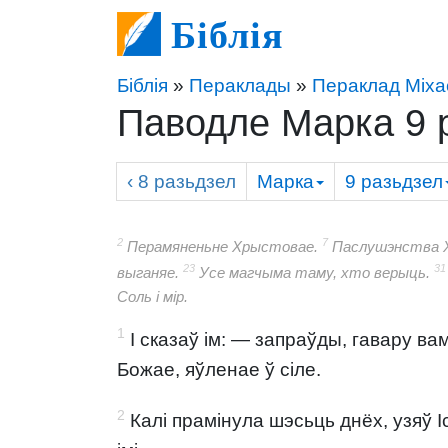
Біблія
Біблія
»
Пераклады
»
Пераклад Міха
Паводле Марка 9 
‹ 8
разьдзел
Марка
9
разьдзел
2
7
Перамяненьне Хрыстовае.
Паслушэнства 
23
31
выганяе.
Усе магчыма таму, хто верыць.
Соль і мір.
1
I сказаў ім: — запраўды, гавару ва
Божае, яўленае ў сіле.
2
Калі прамінула шэсьць днёх, узяў Іс