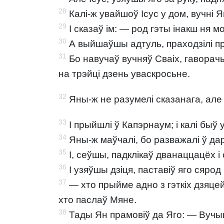
28
Калі-ж увайшоў Ісус у дом, вучні 
29
I сказаў ім: — род гэты інакш ня мо
30
А выйшаўшы адтуль, праходзілі пра
31
Бо навучаў вучняў Сваіх, гаворачы
на трэйці дзень уваскросьне.
32
Яны-ж не разумелі сказанага, але 
33
I прыйшлі ў Капэрнаум; і калі быў
34
Яны-ж маўчалі, бо разважалі ў дар
35
I, сеўшы, падклікаў дванаццацёх і 
36
I узяўшы дзіця, паставіў яго сярод 
37
— хто прыйме адно з гэткіх дзяце
хто паслаў Мяне.
38
Тады Ян прамовіў да Яго: — Вучыце