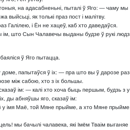
Ягоныя, на адасабненьні, пыталі ў Яго: — чаму мы 
жа выйсьці, як толькі праз пост і малітву.
з Галілею, і Ён не хацеў, каб хто даведаўся.
 ім, што Сын Чалавечы выданы будзе ў рукі людзеў
баяліся ў Яго пытацца.
 у доме, папытаўся ў іх: — пра што вы ў дарозе ра
озе між сабою, хто з іх большы.
сказаў ім: — калі хто хоча быць першым, будзь з ус
іх, ды абняўшы яго, сказаў ім:
й у імя Маё, той Мяне прыйме, а хто Мяне прыйме
ль! мы бачылі чалавека, які Імём Тваім выганяе з