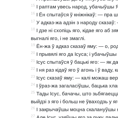
15
I раптам увесь народ, убачыўшы Яго
16
І Ён спытаўся ў кніжнікаў: — пра ш
17
У адказ-жа адзін з народу сказаў:
18
I дзе ні схопіць яго, кідае яго аб з
выгналі яго, і не змаглі.
19
Ён-жа ў адказ сказаў яму: — о, ро
20
I прывялі яго да Ісуса; і убачыўшы 
21
Ісус спытаўся ў бацькі яго: — як д
22
І ня раз кідаў яго ў агонь і ў ваду
23
Ісус сказаў яму: — калі можаш вер
24
I ўраз-жа загаласіўшы, бацька хл
25
Тады Ісус, бачачы, што зьбягаецца
выйдзі з яго і больш не ўваходзь у яг
26
I закрычаўшы моцна скалануўшы яг
27
Але Ісус, узяўшы яго за руку, падняў