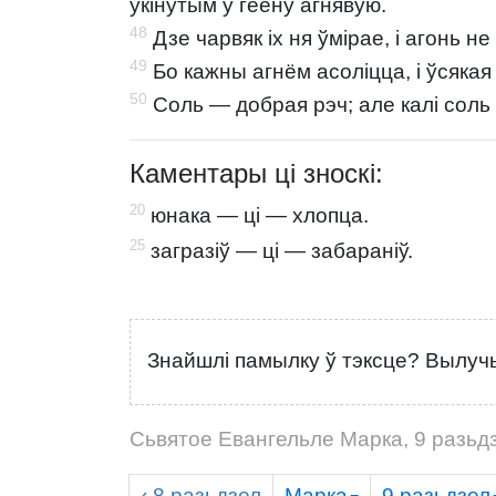
укінутым у геену агнявую.
48
Дзе чарвяк іх ня ўмірае, і агонь не
49
Бо кажны агнём асоліцца, і ўсякая
50
Соль — добрая рэч; але калі соль 
Каментары ці зноскі:
20
юнака — ці — хлопца.
25
загразіў — ці — забараніў.
Знайшлі памылку ў тэксце? Вылучы
Сьвятое Евангельле Марка, 9 разьд
‹ 8
разьдзел
Марка
9
разьдзел