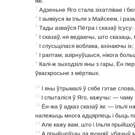
імі.
3
Адзеньне Яго стала зіхатлівае і бел
4
I зьявіуся ім Ільля з Майсеем, і раз
5
Тады азваўся Пётра і сказаў Ісусу: 
6
І сказаў, ня ведаючы, што сказаць,
7
I спусьцілася воблака, ахінаючы іх
8
I раптам, азірнуўшыся, нікога больш
9
Калі-ж зыходзілі яны з гары, Ён пе
ўваскросьне з мёртвых.
10
І яны ўтрымалі ў сябе гэтае слова
11
I спыталіся ў Яго, кажучы: — чаму
12
Ён-жа ў адказ сказаў ім: — Ільлі 
належыць многа адцярпець і быць 
13
Але кажу вам, што і Ільля прыйшоў, 
14
А прыйшоўшы да вучняў, убачыў мног