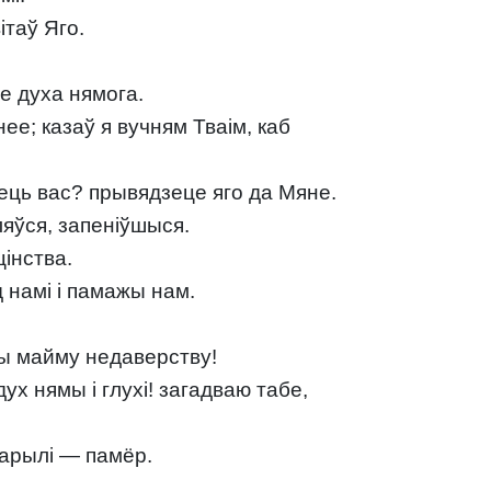
ітаў Яго.
е духа нямога.
янее; казаў я вучням Тваім, каб
пець вас? прывядзеце яго да Мяне.
аляўся, запеніўшыся.
цінства.
ад намі і памажы нам.
жы майму недаверству!
ух нямы і глухі! загадваю табе,
варылі — памёр.