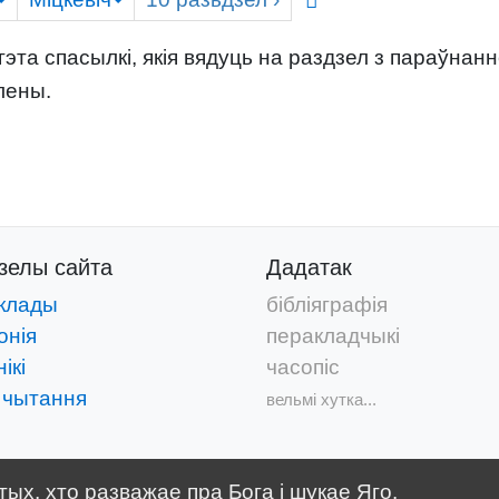
эта спасылкі, якія вядуць на раздзел з параўнан
лены.
дзелы
сайта
Дадатак
клады
бібліяграфія
онія
перакладчыкі
ікі
часопіс
 чытання
вельмі хутка...
ых, хто разважае пра Бога і шукае Яго.