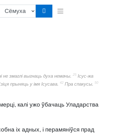
25
і не змаглі выгнаць духа немачы.
Ісус-жа
42
50
зіця прыняць у імя Ісусава.
Пра спакусы.
ьмерці, калі ужо ўбачаць Уладарства
собна іх адных, і перамяніўся прад