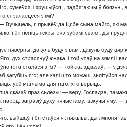
, сумеўся, і зрушыўся і, падбягаючы ў боязьні, в
то спрачаецеся з імі?
 — Вучыцель, я прывёў да Цябе сына майго, які ма
ямлю, і ён пеніць і скрыгоча зубамі сваімі, ды пруц
дзе няверны, дакуль буду з вамі, дакуль буду цяр
Яго, дух страсянуў юнака, і той упаў на зямлі і в
аўно гэта сталася з ім? — той-жа адказаў: — з дзя
, каб загубіць яго; але калі што можаш, зьлітуйся н
ыць, усё магчыма для таго, хто верыць.
апца сказаў праз сьлёзы: — веру, Госпадзе, пама
 народ, загразіў духу нячыстаму, кажучы яму: — д
о.
о, выйшаў, і ён стаўся як няжывы, дык многія га
 яго, і ён устаў.