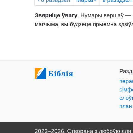
Звярніце ўвагу
. Нумары вершаў — г
магчыма, вы будзеце прыемна здзіў
Раз
Біблія
пера
сімф
слоўн
план
2023–2026. Створана з любоўю для т