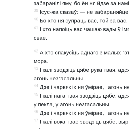
забаранілі яму, бо ён ня йдзе за намі
39
Ісус-жа сказаў: — не забараняйце 
40
Бо хто ня супраць вас, той за вас.
41
І хто напоіць вас чашаю вады ў Ім
свае.
42
А хто спакусіць аднаго з малых гэ
мора.
43
I калі зводзіць цябе рука твая, ад
агонь незгасальны.
44
Дзе і чарвяк іх ня ўмірае, і агонь н
45
I калі нага твая зводзіць цябе, ад
у пекла, у агонь незгасальны.
46
Дзе і чарвяк іх ня ўмірае, і агонь н
47
I калі вока тваё зводзіць цябе, в