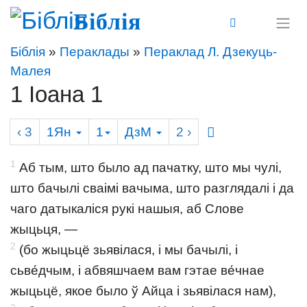
Біблія
Біблія
»
Пераклады
»
Пераклад Л. Дзекуць-
Малея
1 Іоана 1
‹ 3
1Ян
1
ДзМ
2
›
1
Аб тым, што было ад пачатку, што мы чулі,
што бачылі сваімі вачыма, што разглядалі і да
чаго датыкаліся рукі нашыя, аб Слове
жыцьця, —
2
(бо жыцьцё зьявілася, і мы бачылі, і
сьве́дчым, і абвяшчаем вам гэтае ве́чнае
жыцьцё, якое было ў Айца і зьявілася нам),