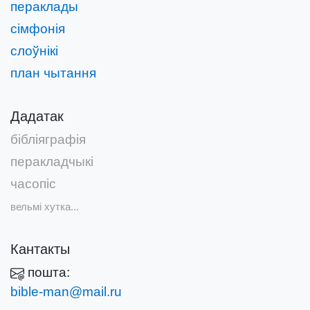
пераклады
сімфонія
слоўнікі
план чытання
Дадатак
бібліяграфія
перакладчыкі
часопіс
вельмі хутка...
Кантакты
пошта:
bible-man@mail.ru