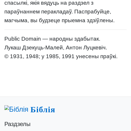
спасылкі, якія вядуць на раздзел з
параўнаннем перакладаў. Паспрабуйце,
магчыма, вы будзеце прыемна здзіўлены.
Public Domain — народны здабытак.
Лукаш Дзекуць-Малей, Антон Луцкевіч.
© 1931, 1948; у 1985, 1991 унесены праўкі.
Біблія
Раздзелы