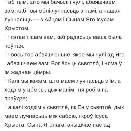
3
аб тым, што мы бачылі і чулі, абвяшчаем
вам, каб і вы ме́лі лучнасьць з намі; а нашая
лучнасьць — з Айцом і Сынам Яго Ісусам
Хрыстом.
4
І гэтае пішам вам, каб радасьць ваша была
поўная.
5
І вось тое абвяшчэньне, якое мы чулі ад Яго
і абвяшчаем вам: Бог ёсьць сьвятло́, і няма ў
Ім жаднае це́мры.
6
Калі мы кажам, што маем лучнасьць з Ім, а
ходзім у це́мры, дык манім і ня робім па
праўдзе;
7
а калі ходзім у сьвятле́, як Ён у сьвятле́, дык
маем лучнасьць між сабою, і кроў Ісуса
Хрыста, Сына Ягонага, ачышчае нас ад