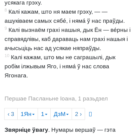
усякага грэху.
8
Калі кажам, што ня маем грэху, — —
ашуківаем самых сябе́, і няма́ ў нас праўды.
9
Калі вызнаём грахі нашыя, дык Ён — ве́рны і
справядлівы, каб дараваць нам грахі нашыя і
ачысьціць нас ад усякае няпраўды.
10
Калі кажам, што мы не саграшылі, дык
робім ілжывым Яго, і няма́ ў нас слова
Ягонага.
Першае Пасланьне Іоана, 1 разьдзел
‹ 3
1Ян
1
ДзМ
2
›
Звярніце ўвагу
. Нумары вершаў — гэта