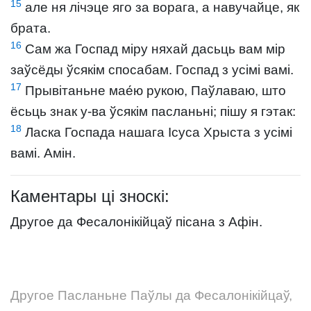
15
але ня лічэце яго за ворага, а навучайце, як
брата.
16
Сам жа Госпад міру няхай дасьць вам мір
заўсёды ўсякім спосабам. Госпад з усімі вамі.
17
Прывітаньне мае́ю рукою, Паўлаваю, што
ёсьць знак у-ва ўсякім пасланьні; пішу я гэтак:
18
Ласка Госпада нашага Ісуса Хрыста з усімі
вамі. Амін.
Каментары ці зноскі:
Другое да Фесалонікійцаў пісана з Афін.
Другое Пасланьне Паўлы да Фесалонікійцаў,