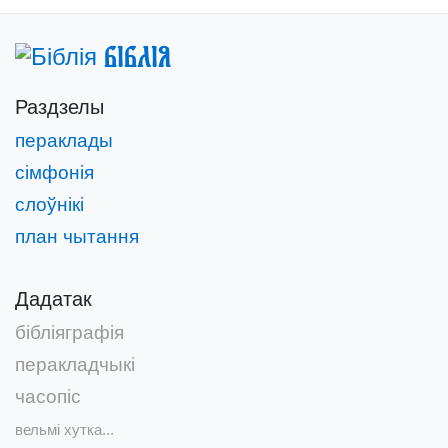
Біблія
Раздзелы
пераклады
сімфонія
слоўнікі
план чытання
Дадатак
бібліяграфія
перакладчыкі
часопіс
вельмі хутка...