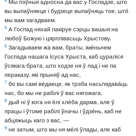
4
Мы пэўныя адносна да вас у Госпадзе, што
вы выпаўняеце і будзеце выпаўняць тое, што́
мы вам загадваем.
5
А Госпад няхай пакіруе сэрцы вашыя на
любоў Божую і цярплівасьць Хрыстову.
6
Загадываем жа вам, браты, іме́ньнем
Госпада нашага Ісуса Хрыста, каб цураліся
ўсякага брата, што ходзе ня ў лад і не па
пераказу, які прыняў ад нас,
7
бо вы самі ве́даеце, як трэба насьлядава́ць
нас, бо мы не рабілі ў вас нягожага,
8
дый ні ў кога ня е́лі хле́ба дарма, але ў
працы і ўтоме рабілі ўначы і ўдзе́нь, каб не
абцяжыць каго з вас, —
9
не затым, што мы ня ме́лі ўлады, але каб