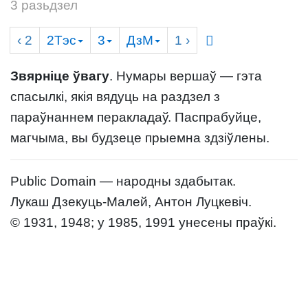
3 разьдзел
‹ 2
2Тэс
3
ДзМ
1
›
Звярніце ўвагу
. Нумары вершаў — гэта
спасылкі, якія вядуць на раздзел з
параўнаннем перакладаў. Паспрабуйце,
магчыма, вы будзеце прыемна здзіўлены.
Public Domain — народны здабытак.
Лукаш Дзекуць-Малей, Антон Луцкевіч.
© 1931, 1948; у 1985, 1991 унесены праўкі.