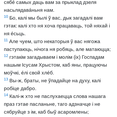
сябе́ самых даць вам за прыклад дзеля
насьлядава́ньня нам.
10
Бо, калі мы былі ў вас, дык загадалі вам
гэтак: калі хто ня хоча працаваць, той няхай і
ня е́сьць.
11
Але чуем, што некаторыя ў вас нягожа
паступаюць, нічога ня робяць, але матаюцца;
12
гэтакім загадываем і молім (іх) Госпадам
нашым Ісусам Хрыстом, каб яны, працуючы
моўчкі, е́лі свой хле́б.
13
Вы-ж, браты, не ўпадайце на духу, калі
робіце дабро.
14
Калі-ж хто не паслухаецца слова нашага
праз гэтае пасланьне, таго адзначце і не
сябруйце з ім, каб быў асаромлены;