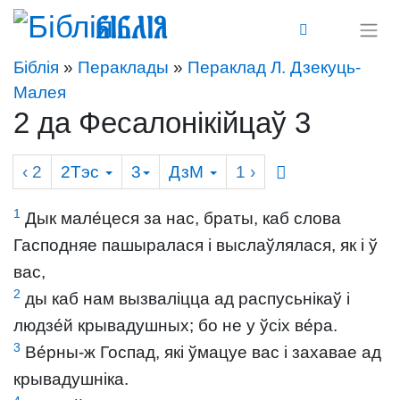
Біблія
Біблія
»
Пераклады
»
Пераклад Л. Дзекуць-
Малея
2 да Фесалонікійцаў 3
‹ 2
2Тэс
3
ДзМ
1
›
1
Дык мале́цеся за нас, браты, каб слова
Гасподняе пашыралася і выслаўлялася, як і ў
вас,
2
ды каб нам вызваліцца ад распусьнікаў і
людзе́й крывадушных; бо не у ўсіх ве́ра.
3
Ве́рны-ж Госпад, які ўмацуе вас і захавае ад
крывадушніка.