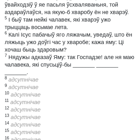
ўвайходзіў ў яе пасьля ўсхваляваньня, той
аздараўлаўся, на якую-б хваробу ён не хварэў.
5
І быў там нейкі чалавек, які хварэў ужо
трыццаць восьмае лета.
6
Калі Ісус пабачыў яго ляжачым, уведаў, што ён
ляжыць ужо доўгі час у хваробе; кажа яму: Ці
хочаш быць здаровым?
7
Нядужы адказаў Яму: так Госпадзе! але ня маю
чалавека, які спусьціў-бы _______ _______
_______.
8
адсутнічае
9
адсутнічае
10
адсутнічае
11
адсутнічае
12
адсутнічае
13
адсутнічае
14
адсутнічае
15
адсутнічае
16
адсутнічае