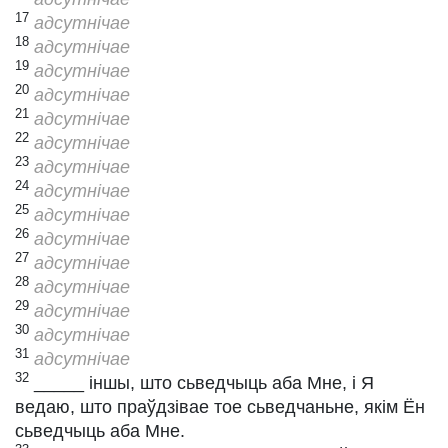
17
адсутнічае
18
адсутнічае
19
адсутнічае
20
адсутнічае
21
адсутнічае
22
адсутнічае
23
адсутнічае
24
адсутнічае
25
адсутнічае
26
адсутнічае
27
адсутнічае
28
адсутнічае
29
адсутнічае
30
адсутнічае
31
адсутнічае
32
_____ іншы, што сьведчыць аба Мне, і Я
ведаю, што праўдзівае тое сьведчаньне, якім Ён
сьведчыць аба Мне.