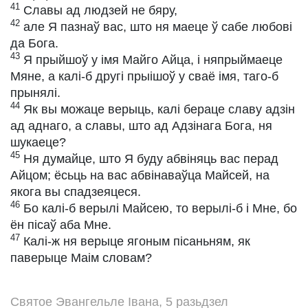
41
Славы ад людзей не бяру,
42
але Я пазнаў вас, што ня маеце ў сабе любові
да Бога.
43
Я прыйшоў у імя Майго Айца, і няпрыймаеце
Мяне, а калі-б другі прыішоў у сваё імя, таго-б
прынялі.
44
Як вы можаце верыць, калі бераце славу адзін
ад аднаго, а славы, што ад Адзінага Бога, ня
шукаеце?
45
Ня думайце, што Я буду абвіняць вас перад
Айцом; ёсьць на вас абвінаваўца Майсей, на
якога вы спадзеяцеся.
46
Бо калі-б верылі Майсею, то верылі-б і Мне, бо
ён пісаў аба Мне.
47
Калі-ж ня верыце ягоным пісаньням, як
паверыце Маім словам?
Святое Эвангельле Івана, 5 разьдзел