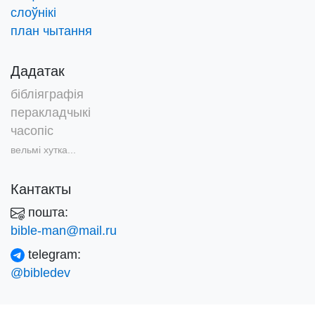
слоўнікі
план чытання
Дадатак
бібліяграфія
перакладчыкі
часопіс
вельмі хутка...
Кантакты
пошта:
bible-man@mail.ru
telegram:
@bibledev