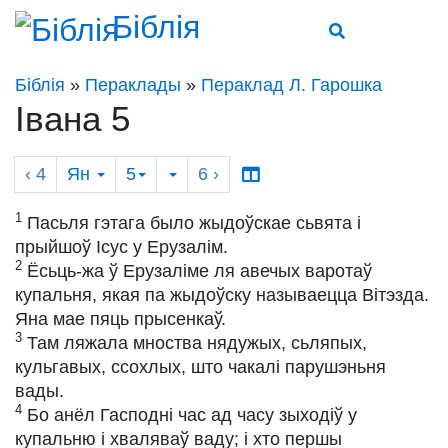
Біблія
Біблія
»
Пераклады
»
Пераклад Л. Гарошка
Івана 5
‹ 4
Ян
5
6
›
1
Пасьля гэтага было жыдоўскае сьвята і
прыйшоў Ісус у Ерузалім.
2
Ёсьць-жа ў Ерузаліме ля авечых варотаў
купальня, якая па жыдоўску называецца Вітэзда.
Яна мае пяць прысенкаў.
3
Там ляжала мноства нядужых, сьляпых,
кульгавых, ссохлых, што чакалі парушэньня
вады.
4
Бо анёл Гасподні час ад часу зыходіў у
купальню і хваляваў ваду; і хто першы