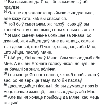
33
Вы пасылалі да Яна, і ён засьведчыў аб
праўдзе.
34
Я-ж не ад чалавека прыймаю сьведчаньне,
але кажу гэта, каб вы спасьліся.
35
Той быў сьветачам, які гарэў і сьвяціў, вы
хацелі часіну пацешыцца пры ягоныя сьвятле.
36
Я маю сьведчаньне большае за Янава, бо
дзяньні, якія Айцец даў Мне выканаць, самыя
тыя дзеяньні, што Я чыню, сьведчаць аба Мне,
што Айцец паслаў Мяне.
37
І Айцец, Які паслаў Мяне, Сам засьведчыў аба
Мне. А вы ані Ягонага голасу ніколі ня чулі, ані
ня бачылі Ягонага аблічча,
38
і ня маеце Ягонага слова, якое-б прабывала ў
вас, бо ня верыце Таму, Каго Ён паслаў.
39
Дасьледыйце Пісаньні, бо вы думаеце праз іх
мець вечнае жыцьцё, і яны сьведчаць аба Мне.
40
Але вы ня хочаце прыйсьці да Мяне, каб мець
жыцьцё.