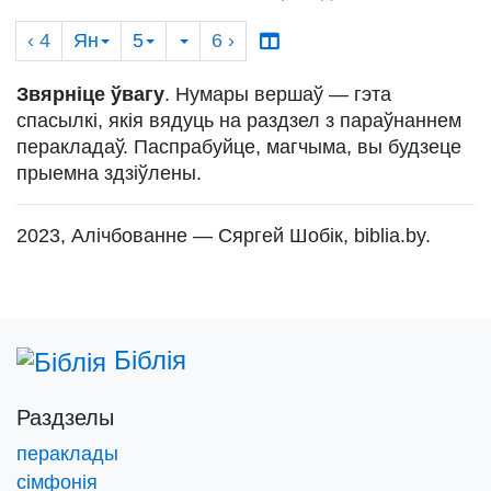
‹ 4
Ян
5
6
›
Звярніце ўвагу
. Нумары вершаў — гэта
спасылкі, якія вядуць на раздзел з параўнаннем
перакладаў. Паспрабуйце, магчыма, вы будзеце
прыемна здзіўлены.
2023, Алічбованне — Сяргей Шобік, biblia.by.
Біблія
Раздзелы
пераклады
сімфонія