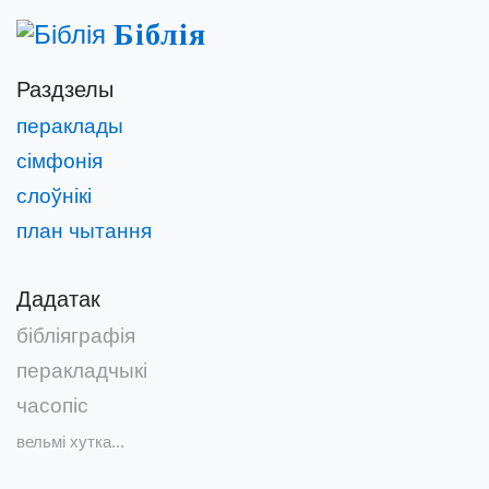
Біблія
Раздзелы
пераклады
сімфонія
слоўнікі
план чытання
Дадатак
бібліяграфія
перакладчыкі
часопіс
вельмі хутка...