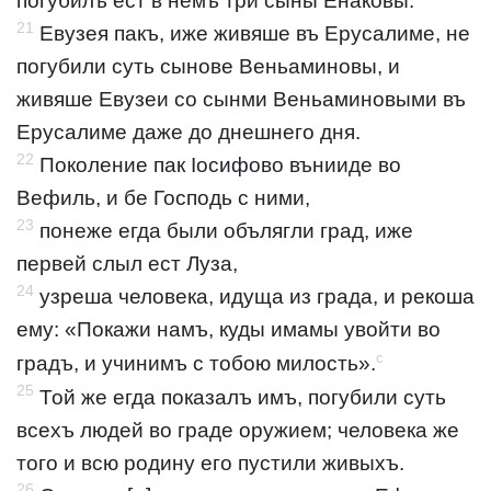
погубилъ ест в немъ три сыны Енаковы.
21
Евузея пакъ, иже живяше въ Ерусалиме, не
погубили суть сынове Веньаминовы, и
живяше Евузеи со сынми Веньаминовыми въ
Ерусалиме даже до днешнего дня.
22
Поколение пак Іосифово вънииде во
Вефиль, и бе Господь с ними,
23
понеже егда были обълягли град, иже
первей слыл ест Луза,
24
узреша человека, идуща из града, и рекоша
ему: «Покажи намъ, куды имамы увойти во
c
градъ, и учинимъ с тобою милость».
25
Той же егда показалъ имъ, погубили суть
всехъ людей во граде оружием; человека же
того и всю родину его пустили живыхъ.
26