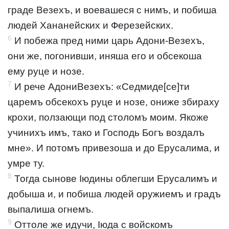
граде Везехъ, и воевашеся с нимъ, и побиша
людей Хананейских и Ферезейских.
6
И побежа пред ними царь Адони-Везехъ,
они же, погонивши, иняша его и обсекоша
ему руце и нозе.
7
И рече АдониВезехъ: «Седмиде[се]ти
царемъ обсекохъ руце и нозе, ониже збираху
крохи, ползающи под столомъ моим. Якоже
учинихъ имъ, тако и Господь Богъ воздалъ
мне». И потомъ привезоша и до Ерусалима, и
умре ту.
8
Тогда сынове Іюдины облегши Ерусалимъ и
добыша и, и побиша людей оружиемъ и градъ
выпалиша огнемъ.
9
Оттоле же идучи, Іюда с войскомъ