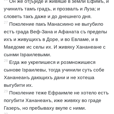
Он же от[ъ]иде и живяше в земли Ефимъ, и
учинилъ тамъ градъ, и прозвалъ и Луза; и
словеть такъ даже и до днешнего дня.
27
Поколение пакъ Манасиино не выгубило
естъ града Веф-Зана и Афаната съ пределы
ихъ и живущихъ в Доре, и во Евламе, и в
Маедоме ис селы их. И живяху Хананеане с
сынми Ізраилевыми.
28
Егда же укрепишеся и розмножишеся
сынове Ізраилевы, тогда учинили суть собе
Хананеанъ дающихъ дани и не хотеша
выгубити их.
29
Поколение теже Ефраимле не хотело естъ
погубити Хананеанъ, иже живяху во граде
Газеръ, но пребываху вкупе с ними.