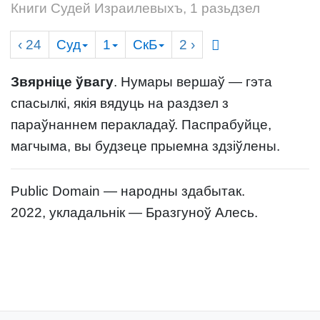
Книги Судей Израилевыхъ, 1 разьдзел
‹ 24
Суд
1
СкБ
2
›
Звярніце ўвагу
. Нумары вершаў — гэта
спасылкі, якія вядуць на раздзел з
параўнаннем перакладаў. Паспрабуйце,
магчыма, вы будзеце прыемна здзіўлены.
Public Domain — народны здабытак.
2022, укладальнік — Бразгуноў Алесь.