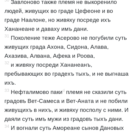
30
Завлоново также племя не выкоренило
людей, живущих во граде Цефеоне и во
граде Наалоне, но живяху посреде ихъ
Хананеане и даваху имъ дани.
31
Поколение теже Асерово не погубили суть
живущих града Ахона, Сидона, Алава,
Ахазива, Алвана, Афека и Роова,
32
и живяху посреди Хананеанъ,
пребывающих во градехъ тыхъ, и не выгнаша
ихъ.
33
d
Нефталимово паки
племя не сказили суть
градовъ Вет-Самеса и Вет-Аната и не побили
живущихъ в нихъ, и живяху посполу с ними. И
даяли суть имъ мужи из градовъ тыхъ дани.
34
И вогнали суть Амореане сынов Дановых