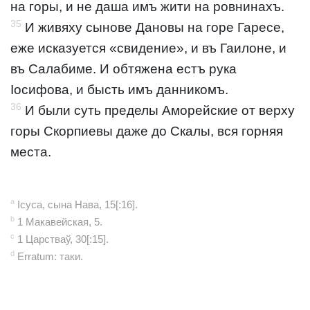
на горы, и не даша имъ жити на ровнинахъ.
35
И живяху сынове Дановы на горе Гаресе,
еже исказуется «свидение», и въ Гаилоне, и
въ Салабиме. И обтяжена естъ рука
Іосифова, и бысть имъ данникомъ.
36
И были суть пределы Аморейские от верху
горы Скорпиевы даже до Скалы, вся горняя
места.
a
Ісуса, сына Нава, 15[:16].
b
1 Макавейская, 5.
c
1 Царстваў, 30[:15].
d
Erratum: таки.