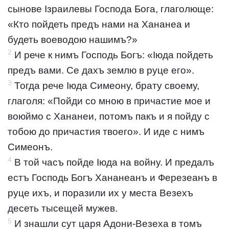
сынове Ізраилевы Господа Бога, глаголюще:
«Кто пойдеть предъ нами на Хананеа и
будеть воеводою нашимъ?»
2
И рече к нимъ Господь Богъ: «Іюда пойдеть
предъ вами. Се дахъ землю в руце его».
3
Тогда рече Іюда Симеону, брату своему,
глаголя: «Пойди со мною в причастие мое и
воюймо с Хананеи, потомъ пакъ и я пойду с
тобою до причастия твоего». И иде с нимъ
Симеонъ.
4
В той часъ пойде Іюда на войну. И предалъ
естъ Господь Богъ Хананеанъ и Ферезеанъ в
руце ихъ, и поразили их у места Везехъ
десеть тысещей мужев.
5
И знашли сут царя Адони-Везеха в томъ