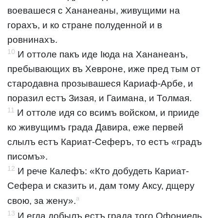
воевашеся с Хананеаны, живущими на
горахъ, и ко стране полуденной и в
ровнинахъ.
10
И оттоле пакъ иде Іюда на Хананеанъ,
пребывающих въ Хевроне, иже пред тым от
стародавна прозывашеся Кариаф-Арбе, и
поразил естъ Зизая, и Гаимана, и Толмая.
11
И оттоле идя со всимъ войском, и прииде
ко живущимъ града Давира, еже первей
слылъ естъ Кариат-Сеферъ, то естъ «градъ
писомъ».
12
И рече Калефъ: «Кто добудеть Кариат-
Сефера и сказить и, дам тому Аксу, дщеру
a
свою, за жену».
13
И егда добылъ естъ града того Офониель,