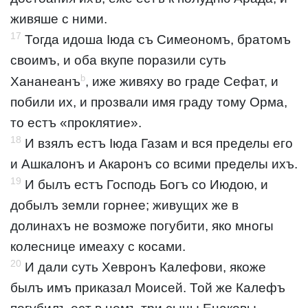
живяше с ними.
17
Тогда идоша Іюда съ Симеономъ, братомъ
своимъ, и оба вкупе поразили суть
b
Хананеанъ
, иже живяху во граде Сефат, и
побили их, и прозвали имя граду тому Орма,
то естъ «проклятие».
18
И взялъ естъ Іюда Газам и вся пределы его
и Ашкалонъ и Акаронъ со всими пределы ихъ.
19
И былъ естъ Господь Богъ со Июдою, и
добылъ земли горнее; живущих же в
долинахъ не возможе погубити, яко многы
колеснице имеаху с косами.
20
И дали суть Хевронъ Калефови, якоже
былъ имъ приказал Моисей. Той же Калефъ