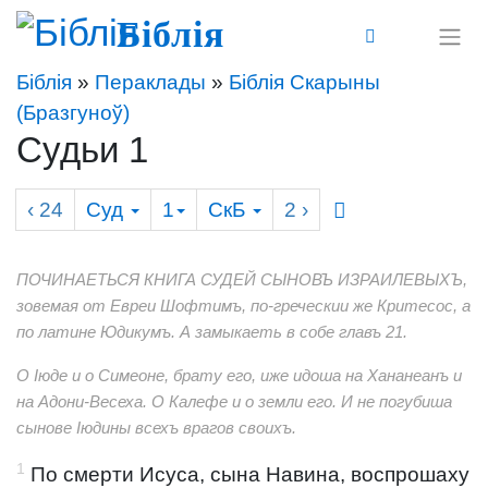
Біблія
Біблія
»
Пераклады
»
Біблія Скарыны
(Бразгуноў)
Судьи 1
‹ 24
Суд
1
СкБ
2
›
ПОЧИНАЕТЬСЯ КНИГА СУДЕЙ СЫНОВЪ ИЗРАИЛЕВЫХЪ,
зовемая от Евреи Шофтимъ, по-греческии же Критесос, а
по латине Юдикумъ. А замыкаеть в собе главъ 21.
О Іюде и о Симеоне, брату его, иже идоша на Хананеанъ и
на Адони-Весеха. О Калефе и о земли его. И не погубиша
сынове Іюдины всехъ врагов своихъ.
1
По смерти Исуса, сына Навина, воспрошаху