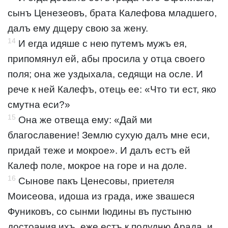
сынъ Ценезеовъ, брата Калефова младшего,
далъ ему дщеру свою за жену.
14
И егда идяше с нею путемъ мужъ ея,
припомянул ей, абы просила у отца своего
поля; она же уздыхала, седящи на осле. И
рече к ней Калефъ, отець ее: «Что ти ест, яко
смутна еси?»
15
Она же отвеща ему: «Дай ми
благославение! Землю сухую далъ мне еси,
придай теже и мокрое». И далъ естъ ей
Калеф поле, мокрое на горе и на доле.
16
Сынове пакъ Ценесовы, приетеля
Моисеова, идоша из града, иже звашеся
Фуниковъ, со сынми Іюдины въ пустыню
достоания ихъ, еже естъ к полудню Арада, и