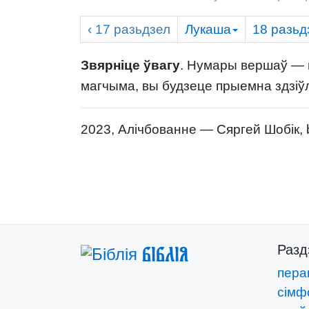
‹ 17
разьдзел
Лукаша
18
разьд
Звярніце ўвагу
. Нумары вершаў — г
магчыма, вы будзеце прыемна здзіў
2023, Алічбованне — Сяргей Шобік, bi
Раз
Біблія
пера
сімф