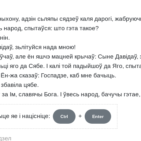
Ерыхону, адзін сьляпы сядзеў каля дарогі, жабруюч
ь народ, спытаўся: што гэта такое?
нін.
ідаў, зьлітуйся нада мною!
маўчаў, але ён яшчэ мацней крычаў: Сыне Давідаў,
і яго да Сябе. І калі той падыйшоў да Яго, спыта
 Ён-жа сказаў: Госпадзе, каб мне бачыць.
 збавіла цябе.
за Ім, славячы Бога. І ўвесь народ, бачучы гэтае,
це яе і націсніце:
+
Ctrl
Enter
дзел