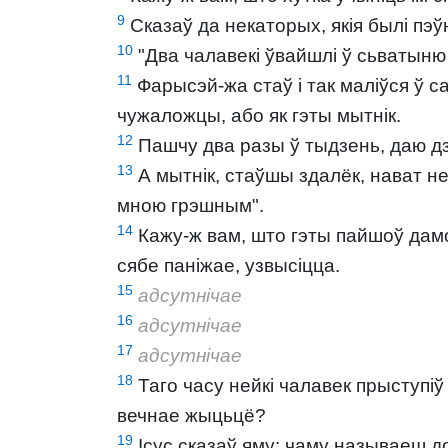
9
Сказаў да некаторых, якія былі пэў
10
"Два чалавекі ўвайшлі ў сьватыню 
11
Фарысэй-жа стаў і так маліўся ў са
чужаложцы, або як гэты мытнік.
12
Пашчу два разы ў тыдзень, даю дз
13
А мытнік, стаўшы здалёк, нават не
мною грэшным".
14
Кажу-ж вам, што гэты пайшоў дамо
сябе паніжае, узвысіцца.
15
адсутнічае
16
адсутнічае
17
адсутнічае
18
Таго часу нейкі чалавек прыступіў
вечнае жыцьцё?
19
Ісус сказаў яму: чаму называеш до