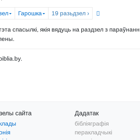
зел
Гарошка
19
разьдзел
›
эта спасылкі, якія вядуць на раздзел з параўнан
лены.
blia.by.
дзелы
сайта
Дадатак
клады
бібліяграфія
онія
перакладчыкі