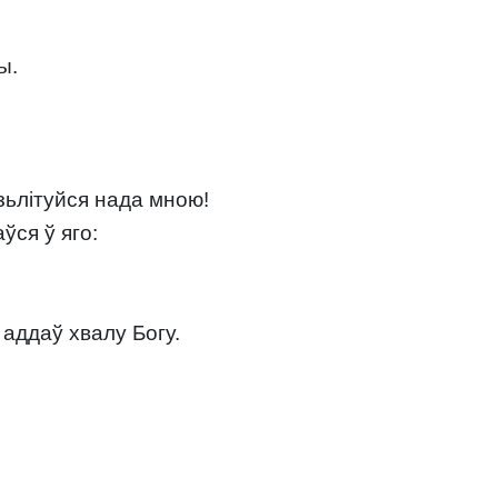
ы.
 зьлітуйся нада мною!
ўся ў яго:
 аддаў хвалу Богу.