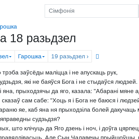
арошка
а 18 разьдзел
зел
Гарошка
19
разьдзел
›
трэба заўсёды маліцца і не апускаць рук,
зьдзя, які не баяўся Бога і не стыдаўся людзей.
яна, прыходзячы да яго, казала: "Абарані мяне ад
 сказаў сам сабе: "Хоць я і Бога не баюся і людз
араню яе, каб яна ня прыходзіла болей дакучаць 
 няправедны судзьдзя?
х, што клічуць да Яго дзень і ноч, і доўга цярпец
справядлівасьць. Але Сын Чалавечы прыйшоўшы, ц