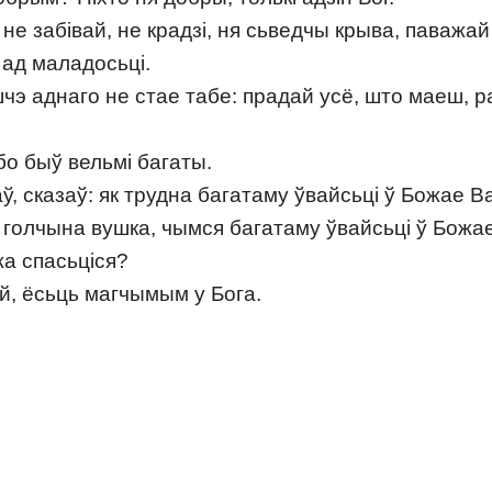
е забівай, не крадзі, ня сьведчы крыва, паважай 
 ад маладосьці.
чэ аднаго не стае табе: прадай усё, што маеш, ра
бо быў вельмі багаты.
, сказаў: як трудна багатаму ўвайсьці ў Божае В
 голчына вушка, чымся багатаму ўвайсьці ў Божа
жа спасьціся?
й, ёсьць магчымым у Бога.