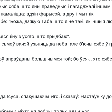
ныя сябе, што яны праведныя і пагарджалі іншымі
памаліцца; адзін фарысэй, а другі мытнік.
бе: "Божа, дзякую Табе, што я не такі, як іншыя л
есяціну з усяго, што прыдбаю".
 сьмеў вачэй узьняць да неба, але б’ючы сябе ў гр
ў апраўданы больш чымся той; бо ўсякі, хто сябе
 да Ісуса, спакушаючы Яго, і сказаў: Настаўніку 
брым? Ніхто ня добры, толькі адзін Бог.