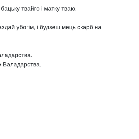
бацьку твайго і матку тваю.
здай убогім, і будзеш мець скарб на
аладарства.
е Валадарства.