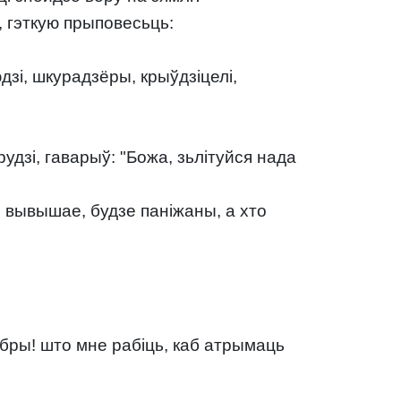
, гэткую прыповесьць:
юдзі, шкурадзёры, крыўдзіцелі,
удзі, гаварыў: "Божа, зьлітуйся нада
 вывышае, будзе паніжаны, а хто
добры! што мне рабіць, каб атрымаць