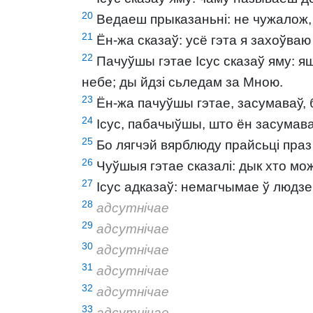
20
Ведаеш прыказаньні: не чужалож, н
21
Ён-жа сказаў: усё гэта я захоўваю
22
Пачуўшы гэтае Ісус сказаў яму: яш
небе; ды йдзі сьледам за Мною.
23
Ён-жа пачуўшы гэтае, засумаваў, 
24
Ісус, пабачыўшы, што ён засумаваў
25
Бо лягчэй вярблюду прайсьці праз
26
Чуўшыя гэтае сказалі: дык хто мо
27
Ісус адказаў: немагчымае ў людзе
28
адсутнічае
29
адсутнічае
30
адсутнічае
31
адсутнічае
32
адсутнічае
33
адсутнічае