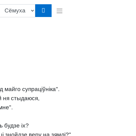
 майго супраціўніка".
ей ня стыдаюся,
мне".
ь будзе іх?
і знойдзе веру на зямлі?"