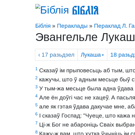
Біблія
Біблія
»
Пераклады
»
Пераклад Л. Г
Эвангельле Лукаш
‹ 17
разьдзел
Лукаша
18
разьд
1
Сказаў ім прыповесьць аб тым, што 
2
кажучы, што ў адным месьце быў суд
3
У тым-жа месьце была адна ўдава і 
4
Але ён доўгі час не хацеў. А пасьля
5
але як гэтая ўдава дакучае мне, аб
6
І сказаў Госпад: "Чуеце, што кажа
7
Ці-ж Бог не абароніць Сваіх выбраны
8
Кажу-ж вам, што хутка ўчыніць ім 