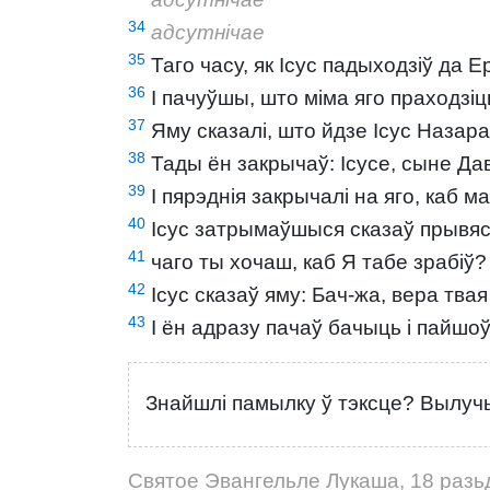
34
адсутнічае
35
Таго часу, як Ісус падыходзіў да 
36
І пачуўшы, што міма яго праходзіц
37
Яму сказалі, што йдзе Ісус Назара
38
Тады ён закрычаў: Ісусе, сыне Дав
39
І пярэднія закрычалі на яго, каб 
40
Ісус затрымаўшыся сказаў прывясьц
41
чаго ты хочаш, каб Я табе зрабіў?
42
Ісус сказаў яму: Бач-жа, вера твая
43
І ён адразу пачаў бачыць і пайшоў 
Знайшлі памылку ў тэксце? Вылучы
Святое Эвангельле Лукаша, 18 разь