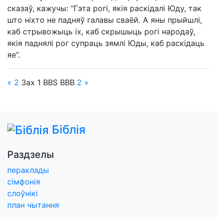
сказаў, кажучы: “Гэта рогі, якія раскідалі Юду, так
што ніхто не падняў галавы сваёй. А яны прыйшлі,
каб стрывожыць іх, каб скрышыць рогі народаў,
якія паднялі рог супраць зямлі Юды, каб раскідаць
яе”.
« 2
Зах
1
BBS
BBB
2
»
Біблія
Раздзелы
пераклады
сімфонія
слоўнікі
план чытання