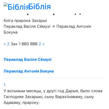
Біблія
Захарыі 1 разьдзел
Кніга прарока Захарыі
Пераклад Васіля Сёмухі → Пераклад Антонія
Бокуна
« 2
Зах
1
BBS
BBB
2
»
Пераклад Васіля Сёмухі
Пераклад Антонія Бокуна
1
У восьмым месяцы, у другі год Дарыя, было слова
Гасподняе Захарыю, сыну Варахіінаваму, сыну
Адаваму, прароку: