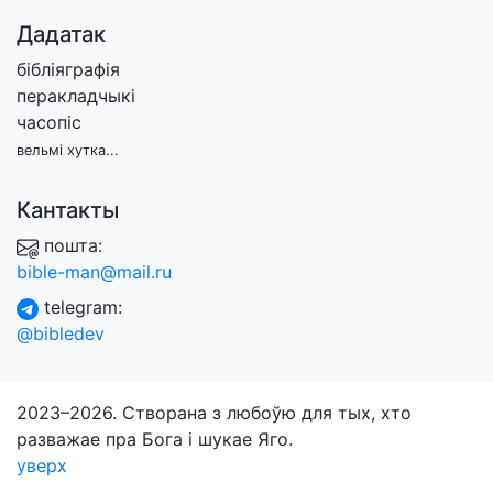
Дадатак
бібліяграфія
перакладчыкі
часопіс
вельмі хутка...
Кантакты
пошта:
bible-man@mail.ru
telegram:
@bibledev
2023–2026. Створана з любоўю для тых, хто
разважае пра Бога і шукае Яго.
уверх