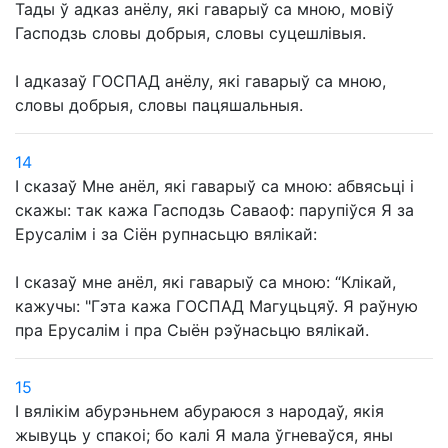
Тады ў адказ анёлу, які гаварыў са мною, мовіў
Гасподзь словы добрыя, словы суцешлівыя.
І адказаў ГОСПАД анёлу, які гаварыў са мною,
словы добрыя, словы пацяшальныя.
14
І сказаў Мне анёл, які гаварыў са мною: абвясьці і
скажы: так кажа Гасподзь Саваоф: парупіўся Я за
Ерусалім і за Сіён рупнасьцю вялікай:
І сказаў мне анёл, які гаварыў са мною: “Клікай,
кажучы: "Гэта кажа ГОСПАД Магуцьцяў. Я раўную
пра Ерусалім і пра Сыён рэўнасьцю вялікай.
15
І вялікім абурэньнем абураюся з народаў, якія
жывуць у спакоі; бо калі Я мала ўгневаўся, яны