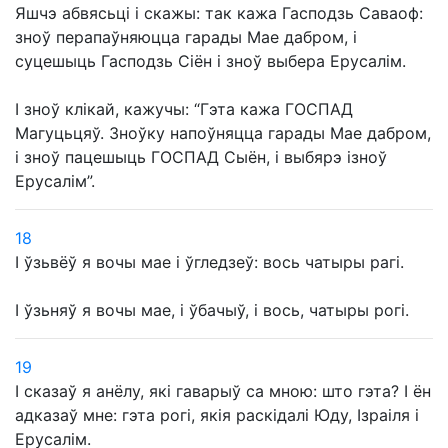
Яшчэ абвясьці і скажы: так кажа Гасподзь Саваоф:
зноў перапаўняюцца гарады Мае дабром, і
суцешыць Гасподзь Сіён і зноў выбера Ерусалім.
І зноў клікай, кажучы: “Гэта кажа ГОСПАД
Магуцьцяў. Зноўку напоўняцца гарады Мае дабром,
і зноў пацешыць ГОСПАД Сыён, і выбярэ ізноў
Ерусалім”.
18
І ўзьвёў я вочы мае і ўгледзеў: вось чатыры рагі.
І ўзьняў я вочы мае, і ўбачыў, і вось, чатыры рогі.
19
І сказаў я анёлу, які гаварыў са мною: што гэта? І ён
адказаў мне: гэта рогі, якія раскідалі Юду, Ізраіля і
Ерусалім.