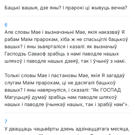
Бацькі вашыя, дзе яны? І прарокі ці жывуць вечна?
6
Але словы Мае і вызначэньні Мае, якія наказваў Я
рабам Маім прарокам, хіба ж не спасьціглі бацькоў
вашых? і яны зьвярталіся і казалі: як вызначыў
Гасподзь Саваоф зрабіць з намі паводле нашых
шляхоў і паводле нашых дзеяў, так і ўчыніў з намі.
Толькі словы Мае і пастановы Мае, якія Я загадаў
слугам Маім прарокам, ці не дасягалі бацькоў
вашых? І яны навярнуліся, і сказалі: “Як ГОСПАД
Магуцьцяў думаў зрабіць нам паводле шляхоў
нашых і паводле ўчынкаў нашых, так і зрабіў нам”».
7
У дваццаць чацьвёрты дзень адзінаццатага месяца,