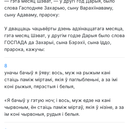
— гэта месяц Шэват, — у другі год Дарыя, было
слова Гасподняе Захарыю, сыну Варахіінаваму,
сыну Адаваму, прароку:
У дваццаць чацьвёрты дзень адзінаццатага месяца,
гэта месяц Шэват, у другім годзе Дарыя было слова
ГОСПАДА да Захарыі, сына Бэрэхіі, сына Іддо,
прарока, кажучы:
8
уначы бачыў я ўяву: вось, муж на рыжым кані
стаіць паміж міртамі, якія ў паглыбленьні, а за імі
коні рыжыя, пярэстыя і белыя,
«Я бачыў у гэтую ноч; і вось, муж едзе на кані
чырвоным, ён стаіць паміж міртаў, якія ў нізіне, а за
ім коні чырвоныя, рудыя і белыя.