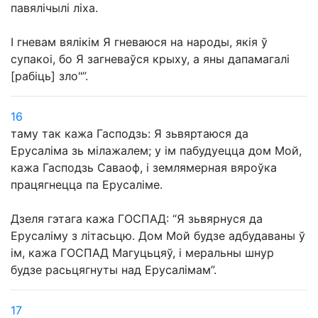
павялічылі ліха.
І гневам вялікім Я гневаюся на народы, якія ў
супакоі, бо Я загневаўся крыху, а яны дапамагалі
[рабіць] зло"”.
16
таму так кажа Гасподзь: Я зьвяртаюся да
Ерусаліма зь мілажалем; у ім пабудуецца дом Мой,
кажа Гасподзь Саваоф, і землямерная вяроўка
працягнецца па Ерусаліме.
Дзеля гэтага кажа ГОСПАД: “Я зьвярнуся да
Ерусаліму з літасьцю. Дом Мой будзе адбудаваны ў
ім, кажа ГОСПАД Магуцьцяў, і меральны шнур
будзе расьцягнуты над Ерусалімам”.
17