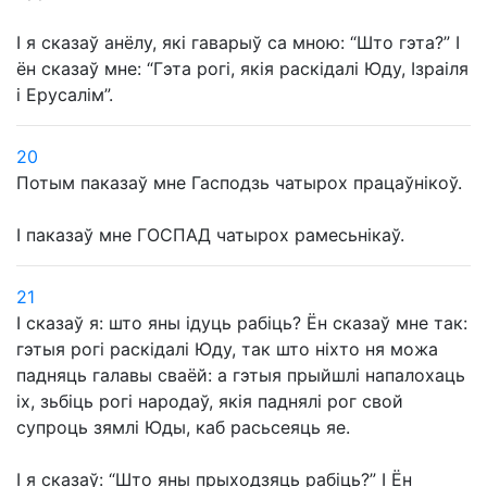
І я сказаў анёлу, які гаварыў са мною: “Што гэта?” І
ён сказаў мне: “Гэта рогі, якія раскідалі Юду, Ізраіля
і Ерусалім”.
20
Потым паказаў мне Гасподзь чатырох працаўнікоў.
І паказаў мне ГОСПАД чатырох рамесьнікаў.
21
І сказаў я: што яны ідуць рабіць? Ён сказаў мне так:
гэтыя рогі раскідалі Юду, так што ніхто ня можа
падняць галавы сваёй: а гэтыя прыйшлі напалохаць
іх, зьбіць рогі народаў, якія паднялі рог свой
супроць зямлі Юды, каб расьсеяць яе.
І я сказаў: “Што яны прыходзяць рабіць?” І Ён