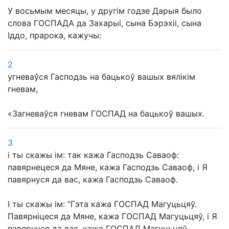
У восьмым месяцы, у другім годзе Дарыя было
слова ГОСПАДА да Захарыі, сына Бэрэхіі, сына
Іддо, прарока, кажучы:
2
угневаўся Гасподзь на бацькоў вашых вялікім
гневам,
«Загневаўся гневам ГОСПАД на бацькоў вашых.
3
і ты скажы ім: так кажа Гасподзь Саваоф:
павярнецеся да Мяне, кажа Гасподзь Саваоф, і Я
павярнуся да вас, кажа Гасподзь Саваоф.
І ты скажы ім: “Гэта кажа ГОСПАД Магуцьцяў.
Павярніцеся да Мяне, кажа ГОСПАД Магуцьцяў, і Я
павярнуся да вас, кажа ГОСПАД Магуцьцяў.