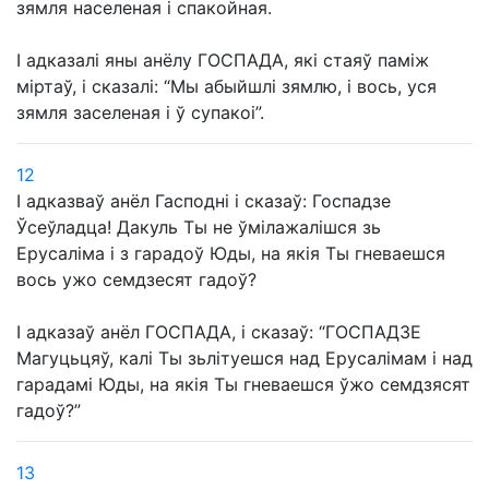
зямля населеная і спакойная.
І адказалі яны анёлу ГОСПАДА, які стаяў паміж
міртаў, і сказалі: “Мы абыйшлі зямлю, і вось, уся
зямля заселеная і ў супакоі”.
12
І адказваў анёл Гасподні і сказаў: Госпадзе
Ўсеўладца! Дакуль Ты не ўмілажалішся зь
Ерусаліма і з гарадоў Юды, на якія Ты гневаешся
вось ужо семдзесят гадоў?
І адказаў анёл ГОСПАДА, і сказаў: “ГОСПАДЗЕ
Магуцьцяў, калі Ты зьлітуешся над Ерусалімам і над
гарадамі Юды, на якія Ты гневаешся ўжо семдзясят
гадоў?”
13