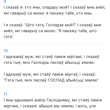
9
і сказаў я: хто яны, спадару мой? І сказаў мне анёл,
які гаварыў са мною: я пакажу табе, хто яны.
І я сказаў: “Што гэта, Госпадзе мой?” І сказаў мне
анёл, які гаварыў са мною: “Я пакажу табе, што
гэта”.
10
І адказваў муж, які стаяў паміж міртамі, і сказаў:
гэта тыя, якіх Гасподзь паслаў абысьці зямлю.
І адказаў муж, які стаяў паміж міртаў, і сказаў:
“Гэта тыя, якіх паслаў ГОСПАД абыйсьці зямлю”.
11
І яны адказвалі анёлу Гасподняму, які стаяў паміж
міртамі, і сказалі: абышлі мы зямлю, і вось, уся