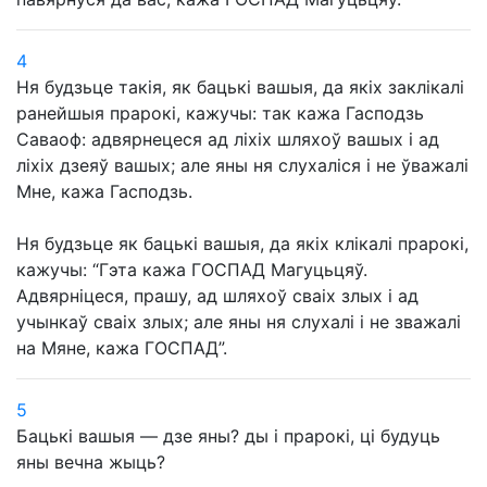
4
Ня будзьце такія, як бацькі вашыя, да якіх заклікалі
ранейшыя прарокі, кажучы: так кажа Гасподзь
Саваоф: адвярнецеся ад ліхіх шляхоў вашых і ад
ліхіх дзеяў вашых; але яны ня слухаліся і не ўважалі
Мне, кажа Гасподзь.
Ня будзьце як бацькі вашыя, да якіх клікалі прарокі,
кажучы: “Гэта кажа ГОСПАД Магуцьцяў.
Адвярніцеся, прашу, ад шляхоў сваіх злых і ад
учынкаў сваіх злых; але яны ня слухалі і не зважалі
на Мяне, кажа ГОСПАД”.
5
Бацькі вашыя — дзе яны? ды і прарокі, ці будуць
яны вечна жыць?