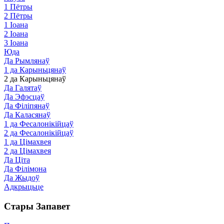
1 Пётры
2 Пётры
1 Іоана
2 Іоана
3 Іоана
Юда
Да Рымлянаў
1 да Карыньцянаў
2 да Карыньцянаў
Да Галятаў
Да Эфэсцаў
Да Філіпянаў
Да Каласянаў
1 да Фесалонікійцаў
2 да Фесалонікійцаў
1 да Цімахвея
2 да Цімахвея
Да Ціта
Да Філімона
Да Жыдоў
Адкрыцьце
Стары Запавет