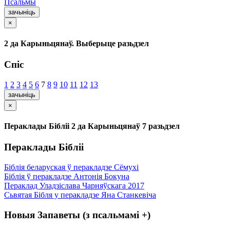
Псальмы
зачыніць
×
2 да Карыньцянаў. Выберыце разьдзел
Спіс
1
2
3
4
5
6
7
8
9
10
11
12
13
зачыніць
×
Пераклады Бібліі 2 да Карыньцянаў 7 разьдзел
Пераклады Бібліі
Біблія беларуская ў перакладзе Сёмухі
Біблія ў перакладзе Антонія Бокуна
Пераклад Уладзіслава Чарняўскага 2017
Сьвятая Бібля у перакладзе Яна Станкевіча
Новыя Запаветы (з псальмамі +)