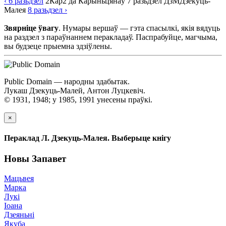
‹ 6
разьдзел
2Кар
2 да Карыньцянаў
7
разьдзел
ДзМ
Дзекуць-
Малея
8
разьдзел
›
Звярніце ўвагу
. Нумары вершаў — гэта спасылкі, якія вядуць
на раздзел з параўнаннем перакладаў. Паспрабуйце, магчыма,
вы будзеце прыемна здзіўлены.
Public Domain — народны здабытак.
Лукаш Дзекуць-Малей, Антон Луцкевіч.
© 1931, 1948; у 1985, 1991 унесены праўкі.
×
Пераклад Л. Дзекуць-Малея. Выберыце кнігу
Новы Запавет
Мацьвея
Марка
Лукі
Іоана
Дзеяньні
Якуба