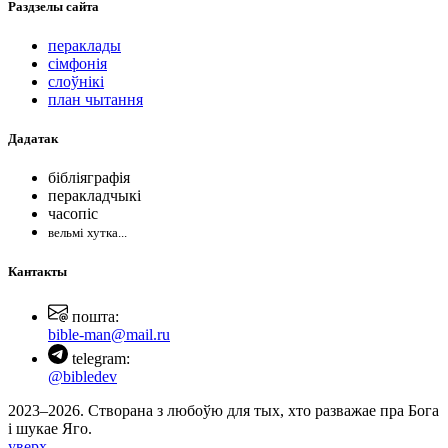
Раздзелы
сайта
пераклады
сімфонія
слоўнікі
план чытання
Дадатак
бібліяграфія
перакладчыкі
часопіс
вельмі хутка...
Кантакты
пошта:
bible-man@mail.ru
telegram:
@bibledev
2023–2026. Створана з любоўю для тых, хто разважае пра Бога
і шукае Яго.
уверх