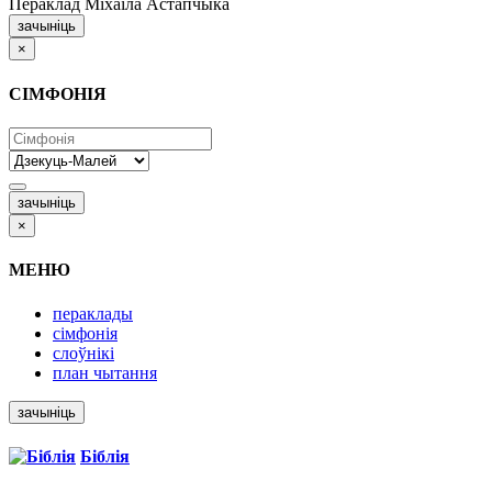
Пераклад Міхаіла Астапчыка
зачыніць
×
СІМФОНІЯ
зачыніць
×
МЕНЮ
пераклады
сімфонія
слоўнікі
план чытання
зачыніць
Біблія