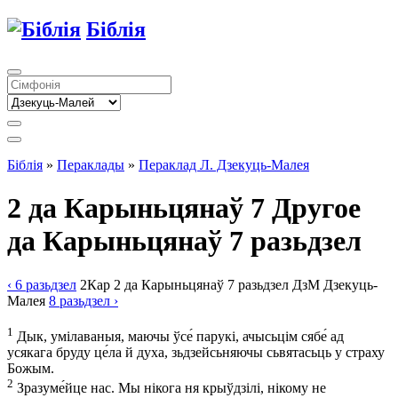
Біблія
Біблія
»
Пераклады
»
Пераклад Л. Дзекуць-Малея
2 да Карыньцянаў 7
Другое
да Карыньцянаў 7 разьдзел
‹ 6
разьдзел
2Кар
2 да Карыньцянаў
7
разьдзел
ДзМ
Дзекуць-
Малея
8
разьдзел
›
1
Дык, умілаваныя, маючы ўсе́ парукі, ачысьцім сябе́ ад
усякага бруду це́ла й духа, зьдзейсьняючы сьвятасьць у страху
Божым.
2
Зразуме́йце нас. Мы нікога ня крыўдзілі, нікому не