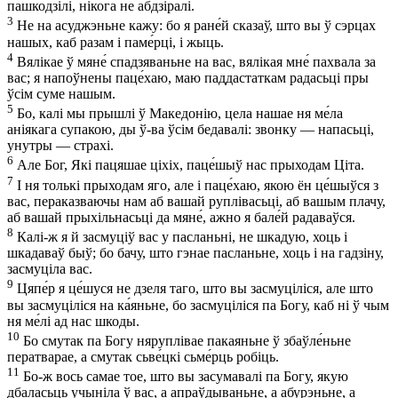
пашкодзілі, нікога не абдзіралі.
3
Не на асуджэньне кажу: бо я ране́й сказаў, што вы ў сэрцах
нашых, каб разам і паме́рці, і жыць.
4
Вялікае ў мяне́ спадзяваньне на вас, вялікая мне́ пахвала за
вас; я напоўнены паце́хаю, маю паддастаткам радасьці пры
ўсім суме нашым.
5
Бо, калі мы прышлі ў Македонію, цела нашае ня ме́ла
аніякага супакою, ды ў-ва ўсім бедавалі: звонку — напасьці,
унутры — страхі.
6
Але Бог, Які пацяшае ціхіх, паце́шыў нас прыходам Ціта.
7
І ня толькі прыходам яго, але і паце́хаю, якою ён це́шыўся з
вас, пераказваючы нам аб вашай руплівасьці, аб вашым плачу,
аб вашай прыхільнасьці да мяне́, ажно я бале́й радаваўся.
8
Калі-ж я й засмуціў вас у пасланьні, не шкадую, хоць і
шкадаваў быў; бо бачу, што гэнае пасланьне, хоць і на гадзіну,
засмуціла вас.
9
Цяпе́р я це́шуся не дзеля таго, што вы засмуціліся, але што
вы засмуціліся на ка́яньне, бо засмуціліся па Богу, каб ні ў чым
ня ме́лі ад нас шкоды.
10
Бо смутак па Богу няруплівае пакаяньне ў збаўле́ньне
ператварае, а смутак сьве́цкі сьме́рць робіць.
11
Бо-ж вось самае тое, што вы засумавалі па Богу, якую
дбаласьць учыніла ў вас, а апраўдываньне, а абурэньне, а