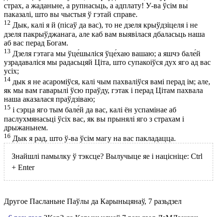
страх, а жаданьне, а рупнасьць, а адплату! У-ва ўсім вы
паказалі, што вы чыстыя ў гэтай справе.
12
Дык, калі я й (пісаў да вас), то не дзеля крыўдзіцеля і не
дзеля пакрыўджанага, але каб вам выявілася дбаласьць наша
аб вас перад Богам.
13
Дзеля гэтага мы ўце́шыліся ўце́хаю вашаю; а яшчэ бале́й
узрадаваліся мы радасьцяй Ціта, што супакоіўся дух яго ад вас
усіх;
14
дык я не асароміўся, калі чым пахваліўся вамі перад ім; але,
як мы вам гаварылі ўсю праўду, гэтак і перад Цітам пахвала
наша аказалася праўдзіваю;
15
і сэрца яго тым бале́й да вас, калі ён успамінае аб
паслухмянасьці ўсіх вас, як вы прынялі яго з страхам і
дрыжаньнем.
16
Дык я рад, што ў-ва ўсім магу на вас пакладацца.
Знайшлі памылку ў тэксце? Вылучыце яе і націсніце:
Ctrl
+
Enter
Другое Пасланьне Паўлы да Карыньцянаў, 7 разьдзел