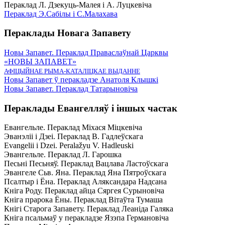
Пераклад Л. Дзекуць-Малея і А. Луцкевіча
Пераклад Э.Сабілы і С.Малахава
Пераклады Новага Запавету
Новы Запавет. Пераклад Праваслаўнай Царквы
«НОВЫ ЗАПАВЕТ»
АФІЦЫЙНАЕ РЫМА-КАТАЛІЦКАЕ ВЫДАННЕ
Новы Запавет ў перакладзе Анатоля Клышкi
Новы Запавет. Пераклад Татарыновіча
Пераклады Евангелляў і іншых частак
Евангельле. Пераклад Міхася Міцкевіча
Эванэліі і Дзеі. Пераклад В. Гадлеўскага
Evangelii і Dzei. Рeralažyu V. Hadleuski
Эвангельле. Пераклад Л. Гарошка
Песьні Песьняў. Пераклад Вацлава Ластоўскага
Эвангеле Сьв. Яна. Пераклад Яна Пятроўскага
Псалтыр i Ёна. Пераклад Аляксандара Надсана
Кніга Роду. Пераклад айца Сяргея Сурыновіча
Кніга прарока Ёны. Пераклад Вітаўта Тумаша
Кнігі Старога Запавету. Пераклад Леаніда Галяка
Кніга псальмаў у перакладзе Язэпа Германовіча