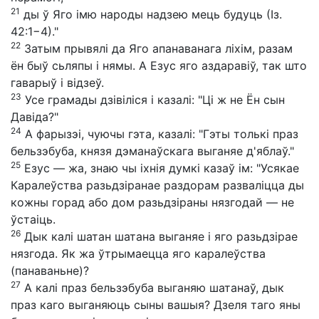
21
ды ў Яго імю народы надзею мець будуць (Із.
42:1−4)."
22
Затым прывялі да Яго апанаванага ліхім, разам
ён быў сьляпы і нямы. А Езус яго аздаравіў, так што
гаварыў і відзеў.
23
Усе грамады дзівіліся і казалі: "Ці ж не Ён сын
Давіда?"
24
А фарызэі, чуючы гэта, казалі: "Гэты толькі праз
бельзэбуба, князя дэманаўскага выганяе д'яблаў."
25
Езус — жа, знаю чы іхнія думкі казаў ім: "Усякае
Каралеўства разьдзіранае раздорам разваліцца ды
кожны горад або дом разьдзіраны нязгодай — не
ўстаіць.
26
Дык калі шатан шатана выганяе і яго разьдзірае
нязгода. Як жа ўтрымаецца яго каралеўства
(панаваньне)?
27
А калі праз бельзэбуба выганяю шатанаў, дык
праз каго выганяюць сыны вашыя? Дзеля таго яны