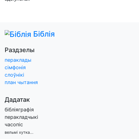
Біблія
Раздзелы
пераклады
сімфонія
слоўнікі
план чытання
Дадатак
бібліяграфія
перакладчыкі
часопіс
вельмі хутка...