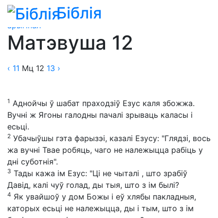
Біблія
Біблія
»
Пераклады
»
Пераклад Чарняўскага —
арыгінал
Матэвуша 12
‹ 11
Мц
12
13
›
1
Аднойчы ў шабат праходзіў Езус каля збожжа.
Вучні ж Ягоны галодны пачалі зрываць каласы і
есьці.
2
Убачыўшы гэта фарызэі, казалі Езусу: "Глядзі, вось
жа вучні Твае робяць, чаго не належыцца рабіць у
дні суботнія".
3
Тады кажа ім Езус: "Ці не чыталі , што зрабіў
Давід, калі чуў голад, ды тыя, што з ім былі?
4
Як увайшоў у дом Божы і еў хлябы пакладныя,
каторых есьці не належыцца, ды і тым, што з ім