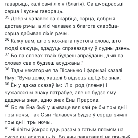
гаварыць, калі самі ліхія (благія). Са шчодрасьці
сэрца і вусны гавораць.
35
Добры чалавек са скарбца, сэрца, добрыя
дастае рэчы, а ліхі чалавек з благога скарбца-
сэрца дабывае ліхія рэчы.
36
Кажу вам, што з кожнага пустога слова, што
людзі кажуць, здадуць справаздачу ў судны дзень.
37
Бо па словах тваіх будзеш апраўданы, дый па
словах сваіх будзеш асуджаны."
38
Тады некаторыя па Пісаньню і фарызэі казалі
Яму: "Вучыцелю, хацелі б відзець ад Цябе знак."
39
Ён у адказ сказаў ім: "Ліхі род (племя) і
чужаложны знаку патрабуе, але не будзе яму
дадзены знак, адно знак Ёны Прарока.
40
Бо як Ёна быў у жываце вялікай рыбы тры дні і
тры ночы, так Сын Чалавечы будзе ў сэрцы зямлі
тры дні і тры ночы.
41
Нінівіты ўскрэснуць разам з гэтым племям на
судзе ды асудзяць іх. Бо яны пакутавалі на прызыў