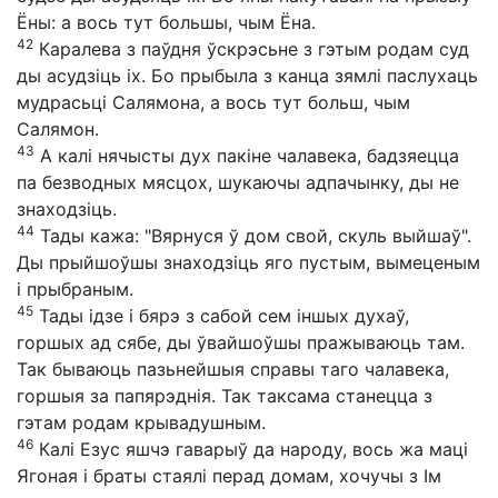
Ёны: а вось тут большы, чым Ёна.
42
Каралева з паўдня ўскрэсьне з гэтым родам суд
ды асудзіць іх. Бо прыбыла з канца зямлі паслухаць
мудрасьці Салямона, а вось тут больш, чым
Салямон.
43
А калі нячысты дух пакіне чалавека, бадзяецца
па безводных мясцох, шукаючы адпачынку, ды не
знаходзіць.
44
Тады кажа: "Вярнуся ў дом свой, скуль выйшаў".
Ды прыйшоўшы знаходзіць яго пустым, вымеценым
і прыбраным.
45
Тады ідзе і бярэ з сабой сем іншых духаў,
горшых ад сябе, ды ўвайшоўшы пражываюць там.
Так бываюць пазьнейшыя справы таго чалавека,
горшыя за папярэднія. Так таксама станецца з
гэтам родам крывадушным.
46
Калі Езус яшчэ гаварыў да народу, вось жа маці
Ягоная і браты стаялі перад домам, хочучы з Ім