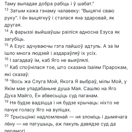
Таму выпадае добра рабіць і ў шабат."
13
Затым кажа гэнаму чалавеку: "Выцягні сваю
руку". І ён выцягнуў і сталася яна здаровай, як
другая.
14
А фарызэі выйшаўшы раіліся адносна Езуса як
загубіць.
15
А Езус адчуваючы гэта пайшоў адтуль. А за Ім
ішло многа людзей і аздараўляў іх усіх.
16
І загадваў ім, каб Яго не выяўлялі.
17
Каб споўнілася тое, што сказана Ізаіям Прарокам,
які сказаў:
18
"Вось жа Слуга Мой, Якога Я выбраў, мілы Мой, у
Якім мае упадабаньне душа Мая. Сашлю на Яго
Духа Майго, Ён абвесьціць суд паганам.
19
Ня будзе вадзіцца і ня будзе крычаць: ніхто не
пачуе голасу Яго на вуліцах.
20
Трысьцінкі надломленай — ня зломіць і дымячага
лёну — не патушыць, аж пакуль давядзе суд да
перамогі,