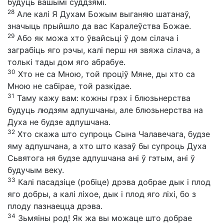
будуць вашымі суддзямі.
28
Але калі Я Духам Божым выганяю шатанаў,
значыць прыйшло да вас Каралеўства Божае.
29
Або як можа хто ўвайсьці ў дом сілача і
заграбіць яго рэчы, калі перш ня звяжа сілача, а
толькі тады дом яго абрабуе.
30
Хто не са Мною, той проціў Мяне, ды хто са
Мною не сабірае, той разкідае.
31
Таму кажу вам: кожны грэх і блюзьнерства
будуць людзям адпушчаны, але блюзьнерства на
Духа не будзе адпушчана.
32
Хто скажа што супроць Сына Чалавечага, будзе
яму адпушчана, а хто што казаў бы супроць Духа
Сьвятога ня будзе адпушчана ані ў гэтым, ані ў
будучым веку.
33
Калі пасадзіце (робіце) дрэва добрае дык і плод
яго добры, а калі ліхое, дык і плод яго ліхі, бо з
плоду пазнаецца дрэва.
34
Зьмяіны род! Як жа вы можаце што добрае