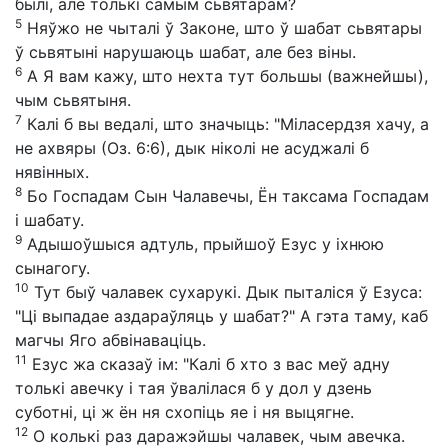
былі, але толькі самым сьвятарам?
5
Няўжо не чыталі ў Законе, што ў шабат сьвятары
ў сьвятыні нарушаюць шабат, але без віны.
6
А Я вам кажу, што нехта тут большы (важнейшы),
чым сьвятыня.
7
Калі б вы ведалі, што значыць: "Міласердзя хачу, а
не ахвяры (Оз. 6:6), дык ніколі не асуджалі б
нявінных.
8
Бо Госпадам Сын Чалавечы, Ён таксама Госпадам
і шабату.
9
Адышоўшыся адтуль, прыйшоў Езус у іхнюю
сынагогу.
10
Тут быў чалавек сухарукі. Дык пыталіся ў Езуса:
"Ці выпадае аздараўляць у шабат?" А гэта таму, каб
магчы Яго абвінаваціць.
11
Езус жа сказаў ім: "Калі б хто з вас меў адну
толькі авечку і тая ўвалілася б у дол у дзень
суботні, ці ж ён ня схопіць яе і ня выцягне.
12
О колькі раз даражэйшы чалавек, чым авечка.