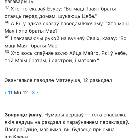
пагаварыць.
47
Хто-то сказаў Езусу: "Во маці Твая і браты
стаяць перад домам, шукаюць Цябе."
48
А Ён у адказ сказаў паведамляючаму: "Хто маці
Мая і хто браты Мае?"
49
І паказваючы рукой на вучняў Сваіх, казаў: "Во
маці Мая і браты Мае!
50
Хто вось спаўняе волю Айца Майго, Які ў небе,
той Маім братам, і сястрой, і маткаю."
Эвангельле паводле Матэвуша, 12 разьдзел
‹ 11
Мц
12
13
›
Звярніце ўвагу
. Нумары вершаў — гэта спасылкі,
якія вядуць на раздзел з параўнаннем перакладаў.
Паспрабуйце, магчыма, вы будзеце прыемна
здзіўлены.