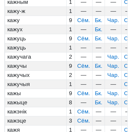
кажным
1
—
—
—
Ст.
кажу-ж
1
—
—
—
—
кажу
9
Сём.
Бк.
Чар.
Ст.
кажух
1
—
Бк.
—
—
кажуць
9
Сём.
Бк.
Чар.
Ст.
кажуць
1
—
—
—
—
кажучага
2
—
—
Чар.
Ст.
кажучы
9
Сём.
Бк.
Чар.
Ст.
кажучых
2
—
—
Чар.
Ст.
кажучыя
1
—
—
—
Ст.
кажы
9
Сём.
Бк.
Чар.
Ст.
кажыце
8
—
Бк.
Чар.
Ст.
кажэнік
1
Сём.
—
—
—
кажэце
3
Сём.
—
—
—
кажя
1
—
—
—
Ст.