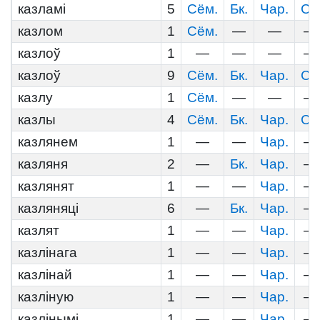
казламі
5
Сём.
Бк.
Чар.
Ст.
казлом
1
Сём.
—
—
—
казлоў
1
—
—
—
—
казлоў
9
Сём.
Бк.
Чар.
Ст.
казлу
1
Сём.
—
—
—
казлы
4
Сём.
Бк.
Чар.
Ст.
казлянем
1
—
—
Чар.
—
казляня
2
—
Бк.
Чар.
—
казлянят
1
—
—
Чар.
—
казляняці
6
—
Бк.
Чар.
—
казлят
1
—
—
Чар.
—
казлінага
1
—
—
Чар.
—
казлінай
1
—
—
Чар.
—
казліную
1
—
—
Чар.
—
казлінымі
1
—
—
Чар.
—