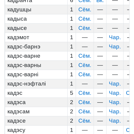
кадранта
6
Сём.
Бк.
—
—
кадушцы
1
Сём.
—
—
—
кадыса
1
Сём.
—
—
—
кадысе
1
Сём.
—
—
—
кадэмот
1
—
—
Чар.
—
кадэс-барнэ
1
—
—
Чар.
—
кадэс-варне
1
Сём.
—
—
—
кадэс-варны
1
Сём.
—
—
—
кадэс-варні
1
Сём.
—
—
—
кадэс-нэфталі
1
—
—
Чар.
—
кадэс
5
Сём.
—
Чар.
Ст.
кадэса
2
Сём.
—
Чар.
—
кадэсам
2
Сём.
—
Чар.
—
кадэсе
2
Сём.
—
Чар.
—
кадэсу
1
—
—
—
Ст.