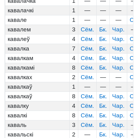
кавалачка
1
—
—
—
—
кавалачкі
1
—
—
—
—
кавале
1
—
—
—
Ст.
кавалем
3
Сём.
Бк.
Чар.
—
кавалеў
4
Сём.
Бк.
Чар.
Ст.
кавалка
7
Сём.
Бк.
Чар.
Ст.
кавалкам
4
Сём.
Бк.
Чар.
Ст.
кавалкамі
8
Сём.
Бк.
Чар.
Ст.
кавалках
2
Сём.
—
—
Ст.
кавалкаў
1
—
—
—
—
кавалкаў
8
Сём.
Бк.
Чар.
Ст.
кавалку
4
Сём.
Бк.
Чар.
Ст.
кавалкі
8
Сём.
Бк.
Чар.
Ст.
каваль
3
Сём.
Бк.
Чар.
—
кавальскі
2
—
Бк.
Чар.
—