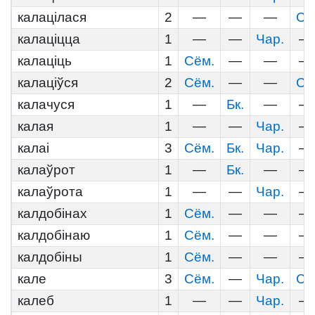
калацілася
2
—
—
—
Ст.
калаціцца
1
—
—
Чар.
—
калаціць
1
Сём.
—
—
—
калаціўся
2
Сём.
—
—
Ст.
калачуся
1
—
Бк.
—
—
калая
1
—
—
Чар.
—
калаі
3
Сём.
Бк.
Чар.
—
калаўрот
1
—
Бк.
—
—
калаўрота
1
—
—
Чар.
—
калдобінах
1
Сём.
—
—
—
калдобінаю
1
Сём.
—
—
—
калдобіны
1
Сём.
—
—
—
кале
3
Сём.
—
Чар.
Ст.
калеб
1
—
—
Чар.
—