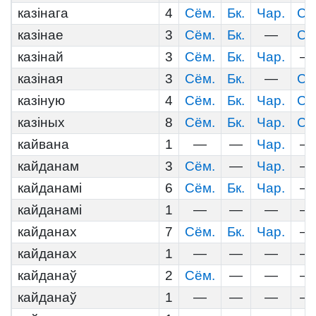
казінага
4
Сём.
Бк.
Чар.
Ст.
казінае
3
Сём.
Бк.
—
Ст.
казінай
3
Сём.
Бк.
Чар.
—
казіная
3
Сём.
Бк.
—
Ст.
казіную
4
Сём.
Бк.
Чар.
Ст.
казіных
8
Сём.
Бк.
Чар.
Ст.
кайвана
1
—
—
Чар.
—
кайданам
3
Сём.
—
Чар.
—
кайданамі
6
Сём.
Бк.
Чар.
—
кайданамі
1
—
—
—
—
кайданах
7
Сём.
Бк.
Чар.
—
кайданах
1
—
—
—
—
кайданаў
2
Сём.
—
—
—
кайданаў
1
—
—
—
—