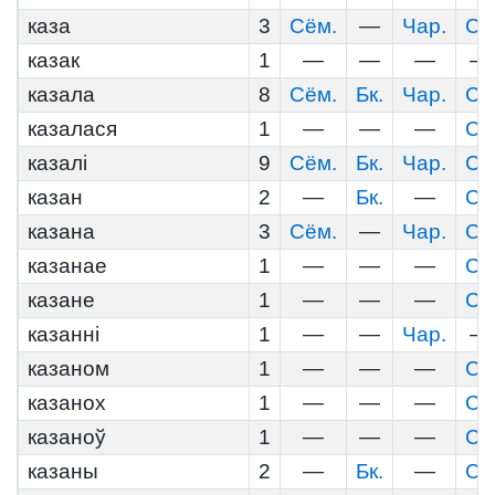
каза
3
Сём.
—
Чар.
Ст.
казак
1
—
—
—
—
казала
8
Сём.
Бк.
Чар.
Ст.
казалася
1
—
—
—
Ст.
казалі
9
Сём.
Бк.
Чар.
Ст.
казан
2
—
Бк.
—
Ст.
казана
3
Сём.
—
Чар.
Ст.
казанае
1
—
—
—
Ст.
казане
1
—
—
—
Ст.
казанні
1
—
—
Чар.
—
казаном
1
—
—
—
Ст.
казанох
1
—
—
—
Ст.
казаноў
1
—
—
—
Ст.
казаны
2
—
Бк.
—
Ст.