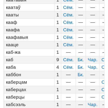
каатаў
1
Сём.
—
—
—
кааты
1
Сём.
—
—
—
кааф
1
Сём.
—
—
—
каафа
1
Сём.
—
—
—
каафавыя
1
Сём.
—
—
—
кааце
1
Сём.
—
—
—
каб-жа
1
—
—
—
—
каб
9
Сём.
Бк.
Чар.
Ст.
каба
4
Сём.
Бк.
Чар.
Ст.
каббон
1
—
Бк.
—
—
каберцам
1
—
—
—
Ст.
каберцах
1
—
—
—
Ст.
каберцы
1
—
—
—
Ст.
кабсээль
1
—
—
Чар.
—