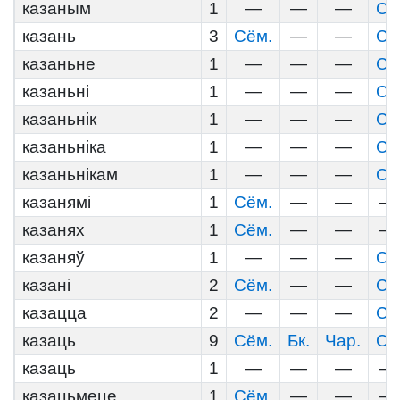
казаным
1
—
—
—
Ст.
казань
3
Сём.
—
—
Ст.
казаньне
1
—
—
—
Ст.
казаньні
1
—
—
—
Ст.
казаньнік
1
—
—
—
Ст.
казаньніка
1
—
—
—
Ст.
казаньнікам
1
—
—
—
Ст.
казанямі
1
Сём.
—
—
—
казанях
1
Сём.
—
—
—
казаняў
1
—
—
—
Ст.
казані
2
Сём.
—
—
Ст.
казацца
2
—
—
—
Ст.
казаць
9
Сём.
Бк.
Чар.
Ст.
казаць
1
—
—
—
—
казацьмеце
1
Сём.
—
—
—