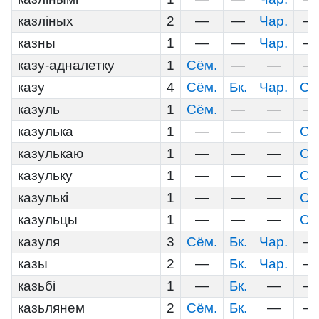
казліных
2
—
—
Чар.
—
казны
1
—
—
Чар.
—
казу-адналетку
1
Сём.
—
—
—
казу
4
Сём.
Бк.
Чар.
Ст.
казуль
1
Сём.
—
—
—
казулька
1
—
—
—
Ст.
казулькаю
1
—
—
—
Ст.
казульку
1
—
—
—
Ст.
казулькі
1
—
—
—
Ст.
казульцы
1
—
—
—
Ст.
казуля
3
Сём.
Бк.
Чар.
—
казы
2
—
Бк.
Чар.
—
казьбі
1
—
Бк.
—
—
казьлянем
2
Сём.
Бк.
—
—