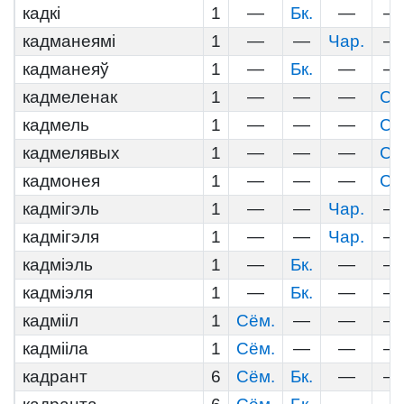
кадкі
1
—
Бк.
—
—
кадманеямі
1
—
—
Чар.
—
кадманеяў
1
—
Бк.
—
—
кадмеленак
1
—
—
—
Ст.
кадмель
1
—
—
—
Ст.
кадмелявых
1
—
—
—
Ст.
кадмонея
1
—
—
—
Ст.
кадмігэль
1
—
—
Чар.
—
кадмігэля
1
—
—
Чар.
—
кадміэль
1
—
Бк.
—
—
кадміэля
1
—
Бк.
—
—
кадмііл
1
Сём.
—
—
—
кадмііла
1
Сём.
—
—
—
кадрант
6
Сём.
Бк.
—
—