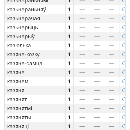
казьнераньнямі
1
—
—
—
Ст.
казьнераньняў
1
—
—
—
Ст.
казьнерачая
1
—
—
—
Ст.
казьнерыць
1
—
—
—
Ст.
казьнерыў
1
—
—
—
Ст.
казюлька
1
—
—
—
Ст.
казяне-козку
1
—
—
—
Ст.
казяне-самца
1
—
—
—
Ст.
казяне
1
—
—
—
Ст.
казянем
1
—
—
—
Ст.
казяня
1
—
—
—
Ст.
казянят
1
—
—
—
Ст.
казянятмі
1
—
—
—
Ст.
казяняты
1
—
—
—
Ст.
казяняці
1
—
—
—
Ст.