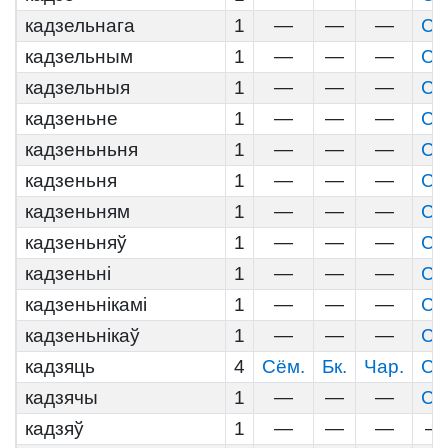
кадзельнага
1
—
—
—
Ст.
кадзельным
1
—
—
—
Ст.
кадзельныя
1
—
—
—
Ст.
кадзеньне
1
—
—
—
Ст.
кадзеньньня
1
—
—
—
Ст.
кадзеньня
1
—
—
—
Ст.
кадзеньням
1
—
—
—
Ст.
кадзеньняў
1
—
—
—
Ст.
кадзеньні
1
—
—
—
Ст.
кадзеньнікамі
1
—
—
—
Ст.
кадзеньнікаў
1
—
—
—
Ст.
кадзяць
4
Сём.
Бк.
Чар.
Ст.
кадзячы
1
—
—
—
Ст.
кадзяў
1
—
—
—
—