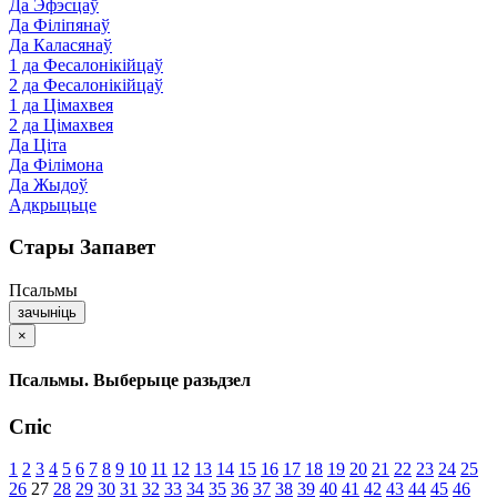
Да Эфэсцаў
Да Філіпянаў
Да Каласянаў
1 да Фесалонікійцаў
2 да Фесалонікійцаў
1 да Цімахвея
2 да Цімахвея
Да Ціта
Да Філімона
Да Жыдоў
Адкрыцьце
Стары Запавет
Псальмы
зачыніць
×
Псальмы. Выберыце разьдзел
Спіс
1
2
3
4
5
6
7
8
9
10
11
12
13
14
15
16
17
18
19
20
21
22
23
24
25
26
27
28
29
30
31
32
33
34
35
36
37
38
39
40
41
42
43
44
45
46