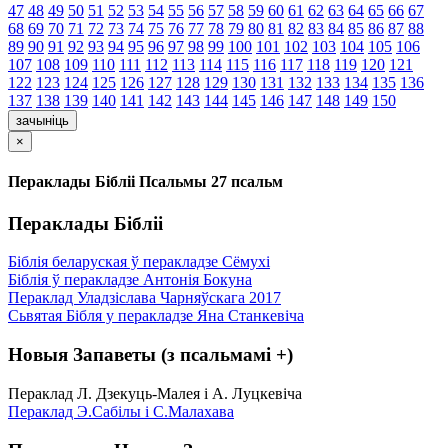
47
48
49
50
51
52
53
54
55
56
57
58
59
60
61
62
63
64
65
66
67
68
69
70
71
72
73
74
75
76
77
78
79
80
81
82
83
84
85
86
87
88
89
90
91
92
93
94
95
96
97
98
99
100
101
102
103
104
105
106
107
108
109
110
111
112
113
114
115
116
117
118
119
120
121
122
123
124
125
126
127
128
129
130
131
132
133
134
135
136
137
138
139
140
141
142
143
144
145
146
147
148
149
150
зачыніць
×
Пераклады Бібліі Псальмы 27 псальм
Пераклады Бібліі
Біблія беларуская ў перакладзе Сёмухі
Біблія ў перакладзе Антонія Бокуна
Пераклад Уладзіслава Чарняўскага 2017
Сьвятая Бібля у перакладзе Яна Станкевіча
Новыя Запаветы (з псальмамі +)
Пераклад Л. Дзекуць-Малея і А. Луцкевіча
Пераклад Э.Сабілы і С.Малахава