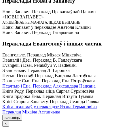
Пераклады Новага Запавету
Новы Запавет. Пераклад Праваслаўнай Царквы
«НОВЫ ЗАПАВЕТ»
АФІЦЫЙНАЕ РЫМА-КАТАЛІЦКАЕ ВЫДАННЕ
Новы Запавет ў перакладзе Анатоля Клышкi
Новы Запавет. Пераклад Татарыновіча
Пераклады Евангелляў і іншых частак
Евангельле. Пераклад Міхася Міцкевіча
Эванэліі і Дзеі. Пераклад В. Гадлеўскага
Evangelii і Dzei. Рeralažyu V. Hadleuski
Эвангельле. Пераклад Л. Гарошка
Песьні Песьняў. Пераклад Вацлава Ластоўскага
Эвангеле Сьв. Яна. Пераклад Яна Пятроўскага
Псалтыр i Ёна. Пераклад Аляксандара Надсана
Кніга Роду. Пераклад айца Сяргея Сурыновіча
Кніга прарока Ёны. Пераклад Вітаўта Тумаша
Кнігі Старога Запавету. Пераклад Леаніда Галяка
Кніга псальмаў у перакладзе Язэпа Германовіча
Пераклад Міхаіла Астапчыка
зачыніць
×