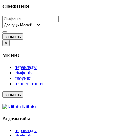
СІМФОНІЯ
зачыніць
×
МЕНЮ
пераклады
сімфонія
слоўнікі
план чытання
зачыніць
Біблія
Раздзелы
сайта
пераклады
сімфонія