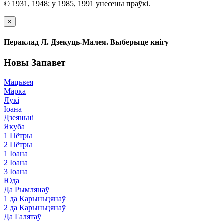
© 1931, 1948; у 1985, 1991 унесены праўкі.
×
Пераклад Л. Дзекуць-Малея. Выберыце кнігу
Новы Запавет
Мацьвея
Марка
Лукі
Іоана
Дзеяньні
Якуба
1 Пётры
2 Пётры
1 Іоана
2 Іоана
3 Іоана
Юда
Да Рымлянаў
1 да Карыньцянаў
2 да Карыньцянаў
Да Галятаў