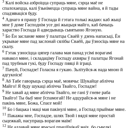
3
Калі войска азброіцца супраць мяне, сэрца маё не
спалохаецца, калі ўзьнімецца супраць мяне вайна, я й тады
спадзяваціся буду.
4
Аднаго я прашу ў Госпада й гэтага толькі жадаю: каб жыці
мне ў доме Гасподнім усе дні жыцьця майго, каб бачыць
хараство Госпада й адведываць сьвятыню Ягоную.
5
Бо Ён засланяе мяне ў палатцы Сваёй у дзень напасьці, Ён
укрывае мяне пад заслонай сялібы Сваёй, ды ўзносіць мяне на
скалу.
6
Гэтак узносіцца цяпер галава мая панад усімі ворагамі
навакол мяне, і складаціму Госпаду ахвяры ў палатцы Ягонай
пад трубныя гукі, буду Госпаду пяяці й іграці.
7
Пачуй, Госпадзе! Голасна я гукаю. Зьлітуйся-ж нада мною й
адгукніся!
8
Аб Табе гаворыць сэрца маё, мовячы: Шукайце аблічча
Майго! Я буду шукаці аблічча Твайго, Госпадзе!
9
Не хавай ад мяне аблічча Твайго, не гані ў гневе раба
Твайго! Ты быў мне ўспамогай! Не адцурайся-ж мяне і не
пакінь мяне, Божа, Спасе мой!
10
Бо і бацька і маці мая пакінулі мяне, а Госпад прыймае мяне.
11
Пакажы мне, Госпадзе, шлях Твой і вядзі мяне простай
сьцежкай, насупраць ворагам маім!
12
Не аддавай мяне ярасьці праціўнікаў маіх, бо сьведкі