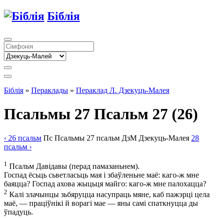
Біблія
Біблія
»
Пераклады
»
Пераклад Л. Дзекуць-Малея
Псальмы 27
Псальм 27
(26)
‹ 26
псальм
Пс
Псальмы
27
псальм
ДзМ
Дзекуць-Малея
28
псальм
›
1
Псальм Давідавы (перад памазаньнем).
Госпад ёсьць сьветласьць мая і збаўленьне маё: каго-ж мне
баяцца? Госпад ахова жыцьця майго: каго-ж мне палохацца?
2
Калі злачынцы зьбяруцца насупраць мяне, каб пажэрці цела
маё, — праціўнікі й ворагі мае — яны самі спаткнуцца ды
ўпадуць.