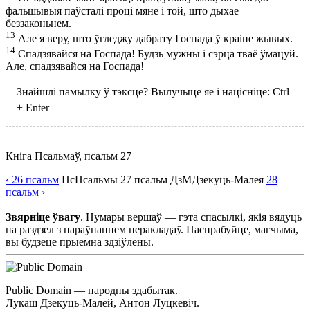
фальшывыя паўсталі проці мяне і той, што дыхае
беззаконьнем.
13
Але я веру, што ўгледжу дабрату Госпада ў краіне жывых.
14
Спадзявайся на Госпада! Будзь мужны і сэрца тваё ўмацуй.
Але, спадзявайся на Госпада!
Знайшлі памылку ў тэксце? Вылучыце яе і націсніце:
Ctrl
+
Enter
Кніга Псальмаў, псальм 27
‹ 26
псальм
Пс
Псальмы
27
псальм
ДзМ
Дзекуць-Малея
28
псальм
›
Звярніце ўвагу
. Нумары вершаў — гэта спасылкі, якія вядуць
на раздзел з параўнаннем перакладаў. Паспрабуйце, магчыма,
вы будзеце прыемна здзіўлены.
Public Domain — народны здабытак.
Лукаш Дзекуць-Малей, Антон Луцкевіч.