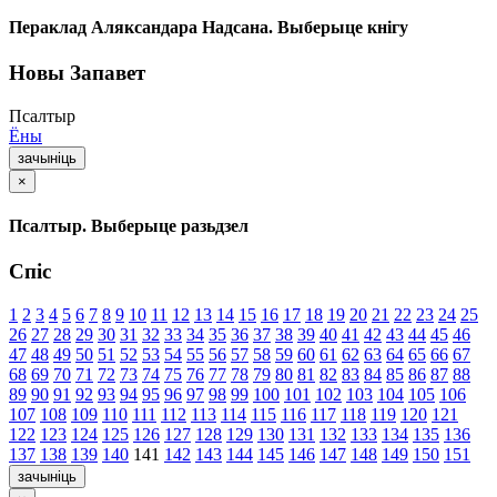
Пераклад Аляксандара Надсана. Выберыце кнігу
Новы Запавет
Псалтыр
Ёны
зачыніць
×
Псалтыр. Выберыце разьдзел
Спіс
1
2
3
4
5
6
7
8
9
10
11
12
13
14
15
16
17
18
19
20
21
22
23
24
25
26
27
28
29
30
31
32
33
34
35
36
37
38
39
40
41
42
43
44
45
46
47
48
49
50
51
52
53
54
55
56
57
58
59
60
61
62
63
64
65
66
67
68
69
70
71
72
73
74
75
76
77
78
79
80
81
82
83
84
85
86
87
88
89
90
91
92
93
94
95
96
97
98
99
100
101
102
103
104
105
106
107
108
109
110
111
112
113
114
115
116
117
118
119
120
121
122
123
124
125
126
127
128
129
130
131
132
133
134
135
136
137
138
139
140
141
142
143
144
145
146
147
148
149
150
151
зачыніць