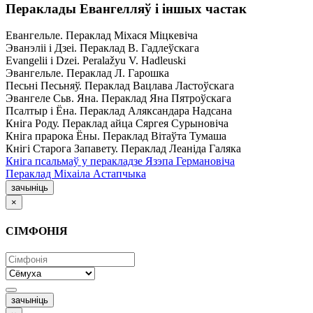
Пераклады Евангелляў і іншых частак
Евангельле. Пераклад Міхася Міцкевіча
Эванэліі і Дзеі. Пераклад В. Гадлеўскага
Evangelii і Dzei. Рeralažyu V. Hadleuski
Эвангельле. Пераклад Л. Гарошка
Песьні Песьняў. Пераклад Вацлава Ластоўскага
Эвангеле Сьв. Яна. Пераклад Яна Пятроўскага
Псалтыр i Ёна. Пераклад Аляксандара Надсана
Кніга Роду. Пераклад айца Сяргея Сурыновіча
Кніга прарока Ёны. Пераклад Вітаўта Тумаша
Кнігі Старога Запавету. Пераклад Леаніда Галяка
Кніга псальмаў у перакладзе Язэпа Германовіча
Пераклад Міхаіла Астапчыка
зачыніць
×
СІМФОНІЯ
зачыніць