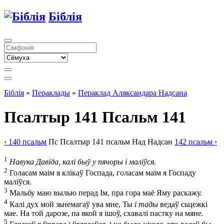
Біблія
Біблія
»
Пераклады
»
Пераклад Аляксандара Надсана
Псалтыр 141
Псальм 141
‹ 140
псальм
Пс
Псалтыр
141
псальм
Над
Надсан
142
псальм
›
1
Навука Давіда, калі быў у пячоры і маліўся.
2
Голасам маім я клікаў Госпада, голасам маім я Госпаду
маліўся.
3
Мальбу маю вылью перад Ім, пра гора маё Яму раскажу.
4
Калі дух мой зьнемагаў ува мне, Ты
і тады
ведаў сьцежкі
мае. На той дарозе, па якой я ішоў, схавалі пастку на мяне.
5