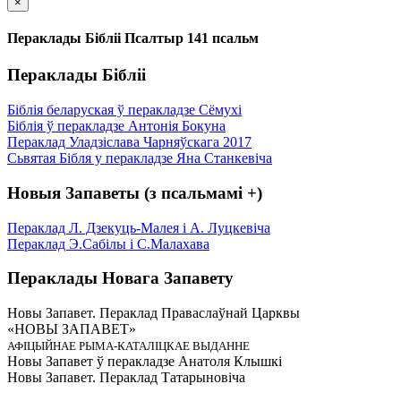
×
Пераклады Бібліі Псалтыр 141 псальм
Пераклады Бібліі
Біблія беларуская ў перакладзе Сёмухі
Біблія ў перакладзе Антонія Бокуна
Пераклад Уладзіслава Чарняўскага 2017
Сьвятая Бібля у перакладзе Яна Станкевіча
Новыя Запаветы (з псальмамі +)
Пераклад Л. Дзекуць-Малея і А. Луцкевіча
Пераклад Э.Сабілы і С.Малахава
Пераклады Новага Запавету
Новы Запавет. Пераклад Праваслаўнай Царквы
«НОВЫ ЗАПАВЕТ»
АФІЦЫЙНАЕ РЫМА-КАТАЛІЦКАЕ ВЫДАННЕ
Новы Запавет ў перакладзе Анатоля Клышкi
Новы Запавет. Пераклад Татарыновіча