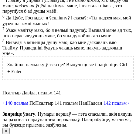
Глядзеў я ўправа і ўглядаўся, і не было
нікога
, хто ведаў бы
мяне;
надзея на
ўцёкі пакінула мяне, і ня стала нікога, хто
парупіўся б аб душы маёй.
6
Да Цябе, Госпадзе, я ўсклікнуў і сказаў: «Ты надзея мая, мой
удзел на зямлі жывых!
7
Уваж малітву маю, бо я вельмі падупаў. Вызвалі мяне ад тых,
што перасьледуюць мяне, бо яны дужэйшыя за мяне.
8
Выведзі з вязьніцы душу маю, каб мне дзякаваць імю
Твайму. Праведнікі будуць чакаць мяне, пакуль аддзячыш
мне».
Знайшлі памылку ў тэксце? Вылучыце яе і націсніце:
Ctrl
+
Enter
Псалтыр Давіда, псальм 141
‹ 140
псальм
Пс
Псалтыр
141
псальм
Над
Надсан
142
псальм
›
Звярніце ўвагу
. Нумары вершаў — гэта спасылкі, якія вядуць
на раздзел з параўнаннем перакладаў. Паспрабуйце, магчыма,
вы будзеце прыемна здзіўлены.
×