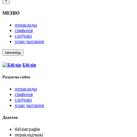
×
МЕНЮ
пераклады
сімфонія
слоўнікі
план чытання
зачыніць
Біблія
Раздзелы
сайта
пераклады
сімфонія
слоўнікі
план чытання
Дадатак
бібліяграфія
перакладчыкі